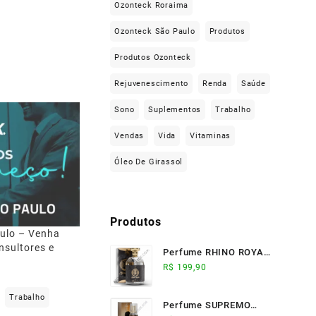
Ozonteck Roraima
Ozonteck São Paulo
Produtos
Produtos Ozonteck
Rejuvenescimento
Renda
Saúde
Sono
Suplementos
Trabalho
Vendas
Vida
Vitaminas
Óleo De Girassol
Produtos
ulo – Venha
nsultores e
Perfume RHINO ROYALE
(100ml) - Ozonteck
R$
199,90
Trabalho
Perfume SUPREMO