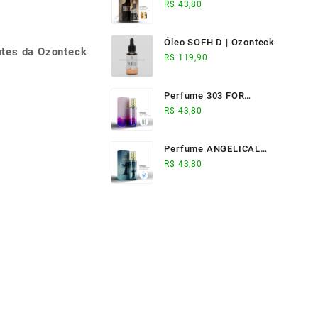
ELIXIR (17ml) -
R$
43,80
Ozonteck
Óleo SOFH D | Ozonteck
ntes da Ozonteck
R$
119,90
Perfume 303 FOR
WOMAN (17ml) -
R$
43,80
Ozonteck
Perfume ANGELICAL
(17ml) - Ozonteck
R$
43,80