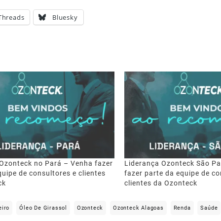
Threads
Bluesky
Ozonteck no Pará – Venha fazer
Liderança Ozonteck São Pa
quipe de consultores e clientes
fazer parte da equipe de co
ck
clientes da Ozonteck
eiro
Óleo De Girassol
Ozonteck
Ozonteck Alagoas
Renda
Saúde