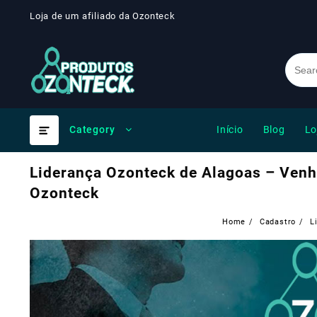
Skip
Loja de um afiliado da Ozonteck
to
content
Início
Blog
Lo
Category
Liderança Ozonteck de Alagoas – Venha
Ozonteck
Home
Cadastro
L