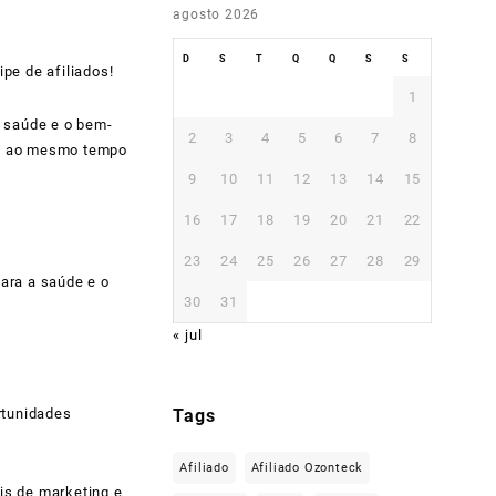
agosto 2026
D
S
T
Q
Q
S
S
pe de afiliados!
1
a saúde e o bem-
2
3
4
5
6
7
8
ão ao mesmo tempo
9
10
11
12
13
14
15
16
17
18
19
20
21
22
23
24
25
26
27
28
29
ara a saúde e o
30
31
« jul
Tags
rtunidades
Afiliado
Afiliado Ozonteck
is de marketing e