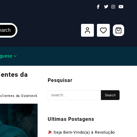
earch
guese
ientes da
Pesquisar
 clientes da Ozonteck
Ultimas Postagens
Seja Bem-Vindo(a) à Revolução