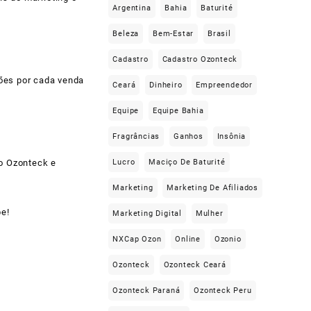
Argentina
Bahia
Baturité
Beleza
Bem-Estar
Brasil
Cadastro
Cadastro Ozonteck
ões por cada venda
Ceará
Dinheiro
Empreendedor
Equipe
Equipe Bahia
Fragrâncias
Ganhos
Insônia
Lucro
Maciço De Baturité
do Ozonteck e
Marketing
Marketing De Afiliados
pe!
Marketing Digital
Mulher
NXCap Ozon
Online
Ozonio
Ozonteck
Ozonteck Ceará
Ozonteck Paraná
Ozonteck Peru