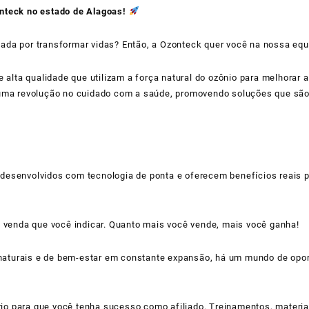
onteck no estado de Alagoas!
da por transformar vidas? Então, a Ozonteck quer você na nossa equi
 alta qualidade que utilizam a força natural do ozônio para melhorar 
e uma revolução no cuidado com a saúde, promovendo soluções que s
desenvolvidos com tecnologia de ponta e oferecem benefícios reais p
venda que você indicar. Quanto mais você vende, mais você ganha!
naturais e de bem-estar em constante expansão, há um mundo de opo
io para que você tenha sucesso como afiliado. Treinamentos, materia