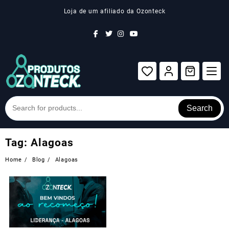
Skip
Loja de um afiliado da Ozonteck
to
content
Search
Tag:
Alagoas
Home
Blog
Alagoas