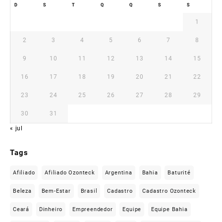
D
S
T
Q
Q
S
S
1
2
3
4
5
6
7
8
9
10
11
12
13
14
15
16
17
18
19
20
21
22
23
24
25
26
27
28
29
30
31
« jul
Tags
Afiliado
Afiliado Ozonteck
Argentina
Bahia
Baturité
Beleza
Bem-Estar
Brasil
Cadastro
Cadastro Ozonteck
Ceará
Dinheiro
Empreendedor
Equipe
Equipe Bahia