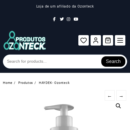
Skip
Loja de um afiliado da Ozonteck
to
content
Search
Home
Produtos
HAYDEK- Ozonteck
←
→