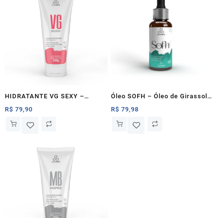
HIDRATANTE VG SEXY –
Óleo SOFH – Óleo de Girassol
Ozonteck
Ozonizado | Ozonteck
R$
79,90
R$
79,98