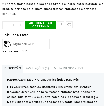
24 horas. Combinando o poder do Ozônio e ingredientes naturais, é o
produto perfeito para quem busca frescor, hidratação e proteção
contínua.
ADICIONAR AO
HAYDEK-
-
+
CARRINHO
Ozonteck
quantidade
Calcular o Frete
Não sei meu CEP
DESCRIÇÃO
AVALIAÇÕES (0)
META INFORMATION
Haydek Ozonizado – Creme Antisséptico para Pés
O
Haydek Ozonizado da Ozonteck
é um creme antisséptico
inovador, desenvolvido para tratar e hidratar profundamente
os pés. Sua fórmula exclusiva combina a poderosa
Tecnologia
Matrix 3D
com o efeito purificador do
Ozônio
, proporcionando