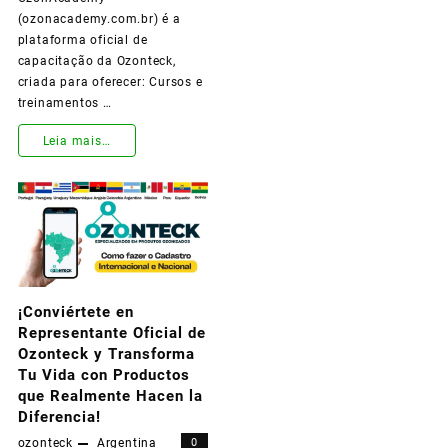
(ozonacademy.com.br) é a
plataforma oficial de
capacitação da Ozonteck,
criada para oferecer: Cursos e
treinamentos …
Conheça
Leia mais…
a
OzonAcademy:
A
Nova
Plataforma
¡Conviértete en
Representante Oficial de
da
Ozonteck y Transforma
Ozonteck
Tu Vida con Productos
que Realmente Hacen la
Que
Diferencia!
Está
ozonteck
Argentina
0