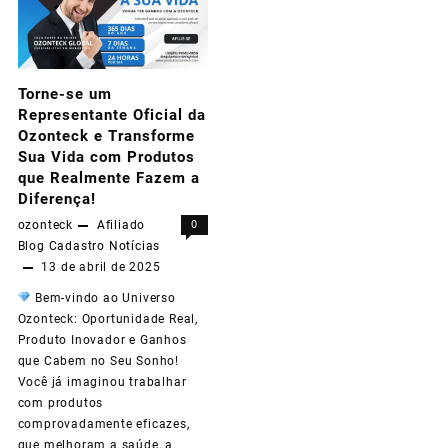
Oficial
de
Torne-se um
Ozonteck
Representante Oficial da
y
Ozonteck e Transforme
Sua Vida com Produtos
Transforma
que Realmente Fazem a
Tu
Diferença!
ozonteck
Afiliado
0
Vida
Blog
Cadastro
Notícias
con
13 de abril de 2025
Productos
Bem-vindo ao Universo
Ozonteck: Oportunidade Real,
que
Produto Inovador e Ganhos
Realmente
que Cabem no Seu Sonho!
Você já imaginou trabalhar
Hacen
com produtos
comprovadamente eficazes,
la
que melhoram a saúde, a