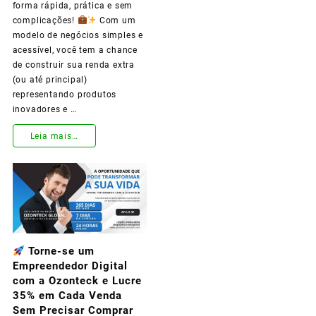
Afiliado
forma rápida, prática e sem
complicações!
Com um
OzonTeck!
modelo de negócios simples e
acessível, você tem a chance
de construir sua renda extra
(ou até principal)
representando produtos
inovadores e …
Leia mais…
Já
pensou
em
ganhar
Torne-se um
dinheiro
Empreendedor Digital
trabalhando
com a Ozonteck e Lucre
35% em Cada Venda
de
Sem Precisar Comprar