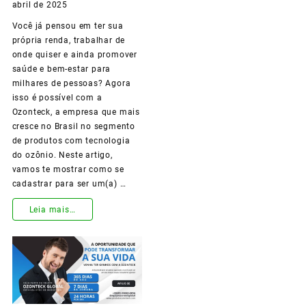
abril de 2025
Sua
Você já pensou em ter sua
Vida
própria renda, trabalhar de
com
onde quiser e ainda promover
saúde e bem-estar para
Produtos
milhares de pessoas? Agora
que
isso é possível com a
Ozonteck, a empresa que mais
Realmente
cresce no Brasil no segmento
de produtos com tecnologia
Fazem
do ozônio. Neste artigo,
a
vamos te mostrar como se
cadastrar para ser um(a) …
Diferença!
Leia mais…
Como
se
Tornar
um