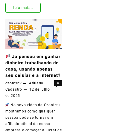
Leia mais…
Seja
Bem-
Vindo(a)
à
Já pensou em ganhar
Revolução
dinheiro trabalhando de
da
casa, usando apenas
seu celular e a internet?
Saúde
ozonteck
Afiliado
0
Natural:
Cadastro
12 de julho
de 2025
Seu
No novo vídeo da Ozonteck,
Primeiro
mostramos como qualquer
Passo
pessoa pode se tornar um
afiliado oficial da nossa
Como
empresa e começar a lucrar de