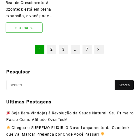
Real de Crescimento A
Ozonteck está em plena
expansão, e você pode …
Leia mais…
Faça
Paginação
Parte
1
2
3
…
7
de
da
posts
Equipe
Pesquisar
Ozonteck
Global
e
Ultimas Postagens
Transforme
Seja Bem-Vindo(a) à Revolução da Saúde Natural: Seu Primeiro
Passo Como Afiliado OzonTeck!
sua
Chegou o SUPREMO ELIXIR: O Novo Lançamento da Ozonteck
Vida
que Vai Marcar Presença por Onde Você Passar!