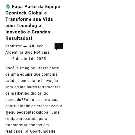
Faça Parte da Equipe
Revendedor
Ozonteck Global e
da
Transforme sua Vida
com Tecnologia,
Ozonteck
Inovação e Grandes
e
Resultados!
ozonteck
Afiliado
0
Mudar
Argentina
Blog
Notícias
de
6 de abril de 2025
Vida
Você já imaginou fazer parte
de uma equipe que combina
com
saúde, bem-estar e inovação
Produtos
com as melhores ferramentas
de marketing digital do
Ozonizados
mercado?Então essa é a sua
oportunidade de crescer com a
@equipeozonteckglobal, uma
equipe preparada para
transformar sonhos em
realidade!
Oportunidade