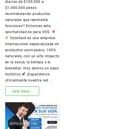
Apenas
diarios de $100.000 a
$1.000.000 pesos
o
recomendando productos
Seu
naturales que realmente
funcionan? Entonces esta
Celular!
oportunidad es para VOS.
Ozonteck es una empresa
internacional especializada en
productos ozonizados, 100%
naturales, con un alto impacto
en la salud, la belleza y el
bienestar. Hoy damos un paso
histórico:
¡Expandimos
oficialmente nuestra red …
Leia mais…
¡Ozonteck
llegó
a