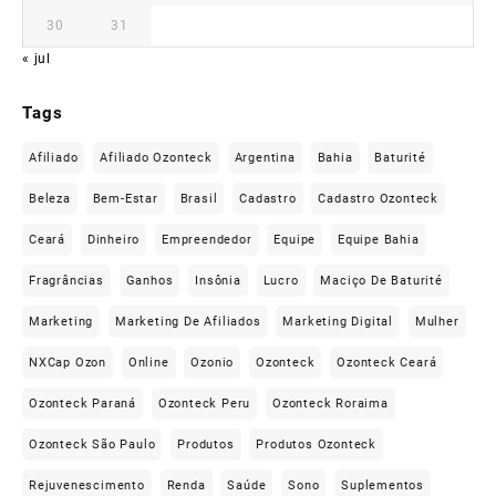
30
31
« jul
Tags
Afiliado
Afiliado Ozonteck
Argentina
Bahia
Baturité
Beleza
Bem-Estar
Brasil
Cadastro
Cadastro Ozonteck
Ceará
Dinheiro
Empreendedor
Equipe
Equipe Bahia
Fragrâncias
Ganhos
Insônia
Lucro
Maciço De Baturité
Marketing
Marketing De Afiliados
Marketing Digital
Mulher
NXCap Ozon
Online
Ozonio
Ozonteck
Ozonteck Ceará
Ozonteck Paraná
Ozonteck Peru
Ozonteck Roraima
Ozonteck São Paulo
Produtos
Produtos Ozonteck
Rejuvenescimento
Renda
Saúde
Sono
Suplementos