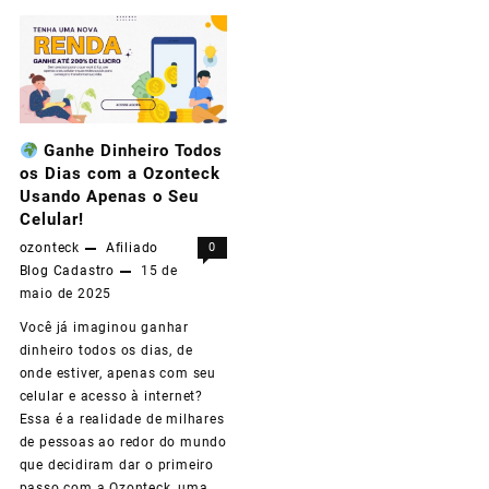
Torne-
se
um
Empreendedor
Ganhe Dinheiro Todos
Digital
os Dias com a Ozonteck
com
Usando Apenas o Seu
Celular!
a
ozonteck
Afiliado
0
Ozonteck
Blog
Cadastro
15 de
maio de 2025
e
Você já imaginou ganhar
Lucre
dinheiro todos os dias, de
35%
onde estiver, apenas com seu
celular e acesso à internet?
em
Essa é a realidade de milhares
Cada
de pessoas ao redor do mundo
que decidiram dar o primeiro
Venda
passo com a Ozonteck, uma