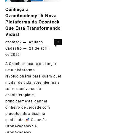
Conheça a
la
OzonAcademy: A Nova
Argentina
Plataforma da Ozonteck
Que Está Transformando
y
Vidas!
quiere
ozonteck
Afiliado
0
Cadastro
21 de abril
crecer
de 2025
con
A Ozonteck acaba de lançar
vos!
uma plataforma
revolucionária para quem quer
mudar de vida, aprender mais
sobre o universo da
ozonioterapia e,
principalmente, ganhar
dinheiro de verdade com
produtos de altíssima
qualidade.
O que é a
OzonAcademy? A
OzonAcademy