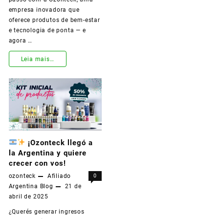
empresa inovadora que
Sem
oferece produtos de bem-estar
Precisar
e tecnologia de ponta — e
agora …
Comprar
Estoque!
Leia mais…
Ganhe
Dinheiro
Todos
os
Dias
¡Ozonteck llegó a
la Argentina y quiere
com
crecer con vos!
a
ozonteck
Afiliado
0
Argentina
Blog
21 de
Ozonteck
abril de 2025
Usando
¿Querés generar ingresos