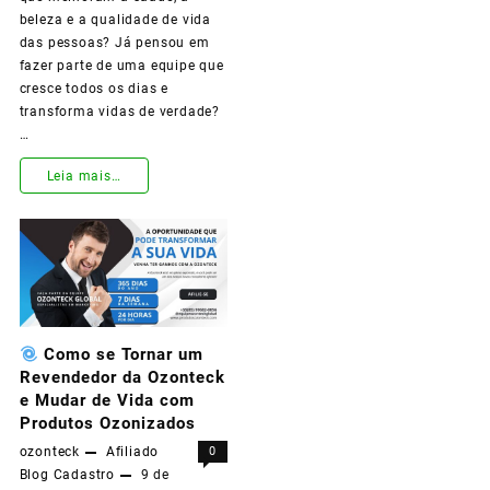
Diferencia!
beleza e a qualidade de vida
das pessoas? Já pensou em
fazer parte de uma equipe que
cresce todos os dias e
transforma vidas de verdade?
…
Torne-
Leia mais…
se
um
Representante
Oficial
Como se Tornar um
da
Revendedor da Ozonteck
Ozonteck
e Mudar de Vida com
Produtos Ozonizados
e
ozonteck
Afiliado
0
Transforme
Blog
Cadastro
9 de