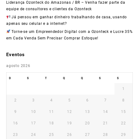
com
Liderança Ozonteck do Amazonas / BR – Venha fazer parte da
equipe de consultores e clientes da Ozonteck
Tecnologia,
Já pensou em ganhar dinheiro trabalhando de casa, usando
Inovação
apenas seu celular e a internet?
Torne-se um Empreendedor Digital com a Ozonteck e Lucre 35%
e
em Cada Venda Sem Precisar Comprar Estoque!
Grandes
Resultados!
Eventos
agosto 2026
D
S
T
Q
Q
S
S
1
2
3
4
5
6
7
8
9
10
11
12
13
14
15
16
17
18
19
20
21
22
23
24
25
26
27
28
29