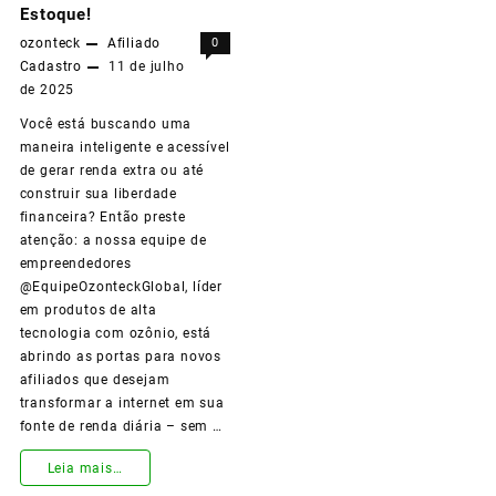
casa,
Estoque!
ozonteck
Afiliado
0
usando
Cadastro
11 de julho
apenas
de 2025
seu
Você está buscando uma
maneira inteligente e acessível
celular
de gerar renda extra ou até
e
construir sua liberdade
financeira? Então preste
a
atenção: a nossa equipe de
empreendedores
internet?
@EquipeOzonteckGlobal, líder
em produtos de alta
tecnologia com ozônio, está
abrindo as portas para novos
afiliados que desejam
transformar a internet em sua
fonte de renda diária – sem …
Leia mais…