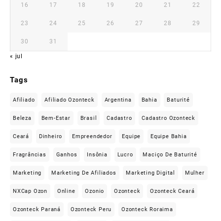
16
17
18
19
20
21
22
23
24
25
26
27
28
29
30
31
« jul
Tags
Afiliado
Afiliado Ozonteck
Argentina
Bahia
Baturité
Beleza
Bem-Estar
Brasil
Cadastro
Cadastro Ozonteck
Ceará
Dinheiro
Empreendedor
Equipe
Equipe Bahia
Fragrâncias
Ganhos
Insônia
Lucro
Maciço De Baturité
Marketing
Marketing De Afiliados
Marketing Digital
Mulher
NXCap Ozon
Online
Ozonio
Ozonteck
Ozonteck Ceará
Ozonteck Paraná
Ozonteck Peru
Ozonteck Roraima