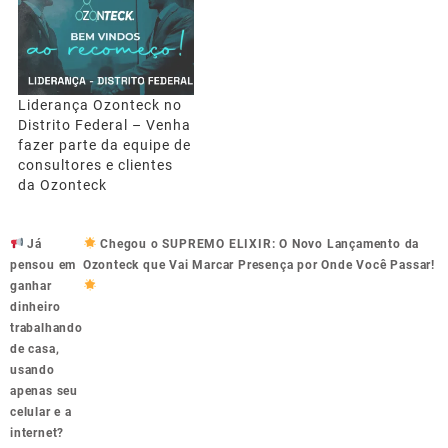
Liderança Ozonteck no
Distrito Federal – Venha
fazer parte da equipe de
consultores e clientes
da Ozonteck
Navegação
Já
Chegou o SUPREMO ELIXIR: O Novo Lançamento da
de
pensou em
Ozonteck que Vai Marcar Presença por Onde Você Passar!
Post
ganhar
dinheiro
trabalhando
de casa,
usando
apenas seu
celular e a
internet?