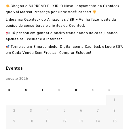
Chegou o SUPREMO ELIXIR: O Novo Lançamento da Ozonteck
que Vai Marcar Presença por Onde Você Passar!
Liderança Ozonteck do Amazonas / BR – Venha fazer parte da
equipe de consultores e clientes da Ozonteck
Já pensou em ganhar dinheiro trabalhando de casa, usando
apenas seu celular e a internet?
Torne-se um Empreendedor Digital com a Ozonteck e Lucre 35%
em Cada Venda Sem Precisar Comprar Estoque!
Eventos
agosto 2026
D
S
T
Q
Q
S
S
1
2
3
4
5
6
7
8
9
10
11
12
13
14
15