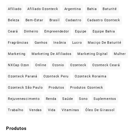
Afiliado
Afiliado Ozonteck
Argentina
Bahia
Baturité
Beleza
Bem-Estar
Brasil
Cadastro
Cadastro Ozonteck
Ceará
Dinheiro
Empreendedor
Equipe
Equipe Bahia
Fragrâncias
Ganhos
Insônia
Lucro
Maciço De Baturité
Marketing
Marketing De Afiliados
Marketing Digital
Mulher
NXCap Ozon
Online
Ozonio
Ozonteck
Ozonteck Ceará
Ozonteck Paraná
Ozonteck Peru
Ozonteck Roraima
Ozonteck São Paulo
Produtos
Produtos Ozonteck
Rejuvenescimento
Renda
Saúde
Sono
Suplementos
Trabalho
Vendas
Vida
Vitaminas
Óleo De Girassol
Produtos