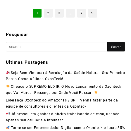
Diga
Paginação
Adeus
1
2
3
…
7
de
à
posts
Insônia
Pesquisar
e
Conquiste
uma
Ultimas Postagens
Renda
Seja Bem-Vindo(a) à Revolução da Saúde Natural: Seu Primeiro
Passo Como Afiliado OzonTeck!
Extra
Chegou o SUPREMO ELIXIR: O Novo Lançamento da Ozonteck
com
que Vai Marcar Presença por Onde Você Passar!
a
Liderança Ozonteck do Amazonas / BR – Venha fazer parte da
equipe de consultores e clientes da Ozonteck
Ozonteck!
Já pensou em ganhar dinheiro trabalhando de casa, usando
apenas seu celular e a internet?
Torne-se um Empreendedor Digital com a Ozonteck e Lucre 35%