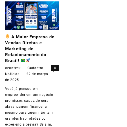
um
Consultor
Afiliado
A Maior Empresa de
Ozonteck
Vendas Diretas e
e
Marketing de
Relacionamento do
Transforme
Brasil!
sua
ozonteck
Cadastro
0
Notícias
22 de março
Vida
de 2025
Financeira!
Você já pensou em
empreender em um negócio
promissor, capaz de gerar
alavancagem financeira
mesmo para quem não tem
grandes habilidades ou
experiência prévia? Se sim,