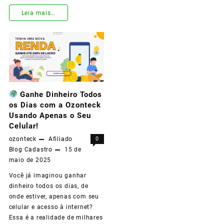
Leia mais…
Seja
Bem-
Vindo(a)
à
Ganhe Dinheiro Todos
Revolução
os Dias com a Ozonteck
da
Usando Apenas o Seu
Celular!
Saúde
ozonteck
Afiliado
0
Natural:
Blog
Cadastro
15 de
maio de 2025
Seu
Você já imaginou ganhar
Primeiro
dinheiro todos os dias, de
Passo
onde estiver, apenas com seu
celular e acesso à internet?
Como
Essa é a realidade de milhares