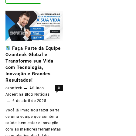
a
OzonAcademy:
A
Nova
Faça Parte da Equipe
Plataforma
Ozonteck Global e
da
Transforme sua Vida
com Tecnologia,
Ozonteck
Inovação e Grandes
Que
Resultados!
ozonteck
Afiliado
0
Está
Argentina
Blog
Notícias
Transformando
6 de abril de 2025
Vidas!
Você já imaginou fazer parte
de uma equipe que combina
saúde, bem-estar e inovação
com as melhores ferramentas
de marketing digital do