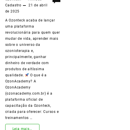
Cadastro
21 de abril
Usando
de 2025
Apenas
A Ozonteck acaba de lançar
o
uma plataforma
revolucionária para quem quer
Seu
mudar de vida, aprender mais
Celular!
sobre o universo da
ozonioterapia e,
principalmente, ganhar
dinheiro de verdade com
produtos de altíssima
qualidade.
O que é a
OzonAcademy? A
OzonAcademy
(ozonacademy.com.br) é a
plataforma oficial de
capacitação da Ozonteck,
criada para oferecer: Cursos e
treinamentos …
Conheça
Leia mais…