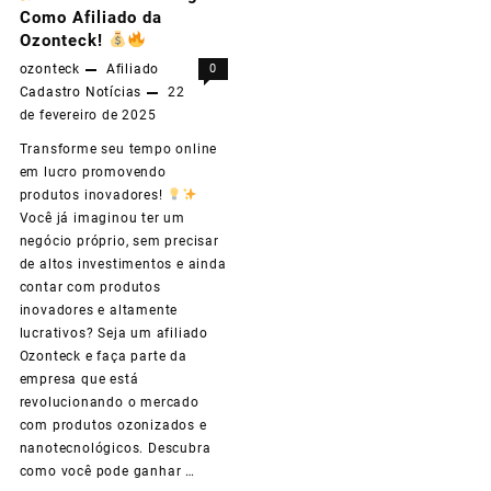
Como Afiliado da
Lucre
Ozonteck!
Alto!
ozonteck
Afiliado
0
Cadastro
Notícias
22
de fevereiro de 2025
Transforme seu tempo online
em lucro promovendo
produtos inovadores!
Você já imaginou ter um
negócio próprio, sem precisar
de altos investimentos e ainda
contar com produtos
inovadores e altamente
lucrativos? Seja um afiliado
Ozonteck e faça parte da
empresa que está
revolucionando o mercado
com produtos ozonizados e
nanotecnológicos. Descubra
como você pode ganhar …