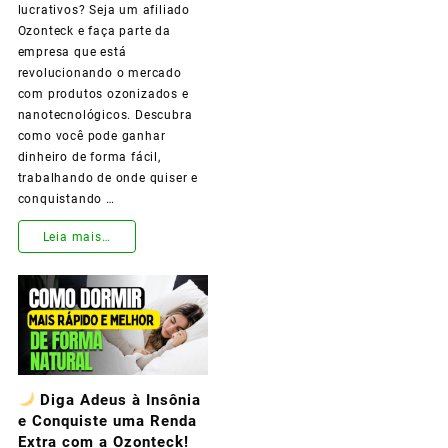
lucrativos? Seja um afiliado
Ozonteck e faça parte da
empresa que está
revolucionando o mercado
com produtos ozonizados e
nanotecnológicos. Descubra
como você pode ganhar
dinheiro de forma fácil,
trabalhando de onde quiser e
conquistando …
Junte-
Leia mais…
se
à
Ozonteck
e
Diga Adeus à Insônia
Transforme
e Conquiste uma Renda
Sua
Extra com a Ozonteck!