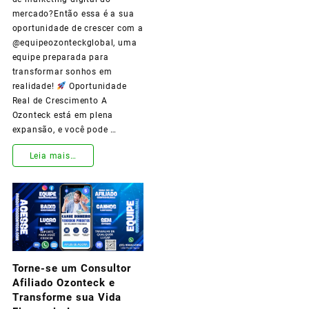
mercado?Então essa é a sua
oportunidade de crescer com a
@equipeozonteckglobal, uma
equipe preparada para
transformar sonhos em
realidade!
Oportunidade
Real de Crescimento A
Ozonteck está em plena
expansão, e você pode …
Leia mais…
Faça
Parte
da
Equipe
Torne-se um Consultor
Ozonteck
Afiliado Ozonteck e
Global
Transforme sua Vida