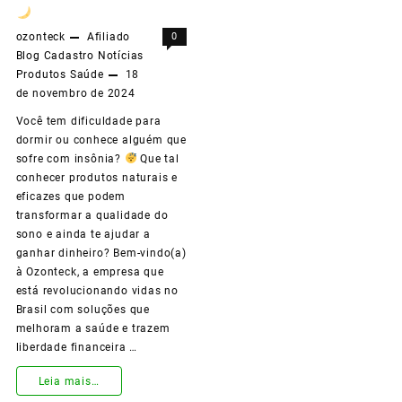
Vida
ozonteck
Afiliado
0
com
Blog
Cadastro
Notícias
Produtos
Saúde
18
Nosso
de novembro de 2024
Programa
Você tem dificuldade para
de
dormir ou conhece alguém que
sofre com insônia?
Que tal
Afiliados!
conhecer produtos naturais e
eficazes que podem
transformar a qualidade do
sono e ainda te ajudar a
ganhar dinheiro? Bem-vindo(a)
à Ozonteck, a empresa que
está revolucionando vidas no
Brasil com soluções que
melhoram a saúde e trazem
liberdade financeira …
Leia mais…