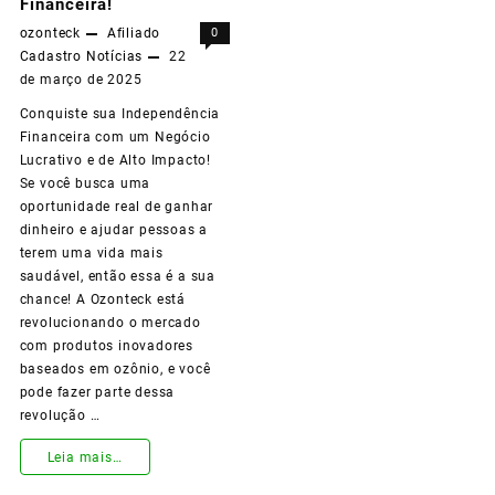
Financeira!
e
ozonteck
Afiliado
0
Transforme
Cadastro
Notícias
22
de março de 2025
sua
Conquiste sua Independência
Vida
Financeira com um Negócio
com
Lucrativo e de Alto Impacto!
Se você busca uma
Tecnologia,
oportunidade real de ganhar
Inovação
dinheiro e ajudar pessoas a
terem uma vida mais
e
saudável, então essa é a sua
chance! A Ozonteck está
Grandes
revolucionando o mercado
Resultados!
com produtos inovadores
baseados em ozônio, e você
pode fazer parte dessa
revolução …
Torne-
Leia mais…
se