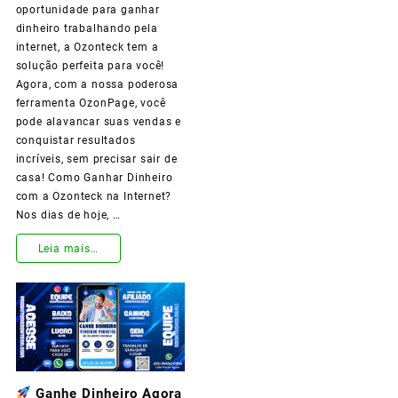
oportunidade para ganhar
de
dinheiro trabalhando pela
internet, a Ozonteck tem a
Relacionamento
solução perfeita para você!
do
Agora, com a nossa poderosa
ferramenta OzonPage, você
Brasil!
pode alavancar suas vendas e
conquistar resultados
incríveis, sem precisar sair de
casa! Como Ganhar Dinheiro
com a Ozonteck na Internet?
Nos dias de hoje, …
Empreenda
Leia mais…
Online
com
a
Ozonteck
Ganhe Dinheiro Agora
e