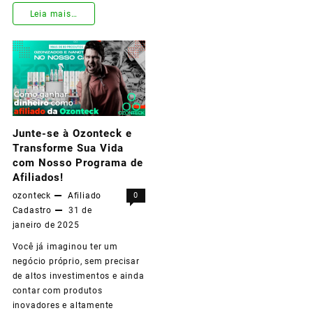
Leia mais…
Ganhe
Dinheiro
Agora
Como
Afiliado
Junte-se à Ozonteck e
Transforme Sua Vida
da
com Nosso Programa de
Ozonteck!
Afiliados!
ozonteck
Afiliado
0
Cadastro
31 de
janeiro de 2025
Você já imaginou ter um
negócio próprio, sem precisar
de altos investimentos e ainda
contar com produtos
inovadores e altamente