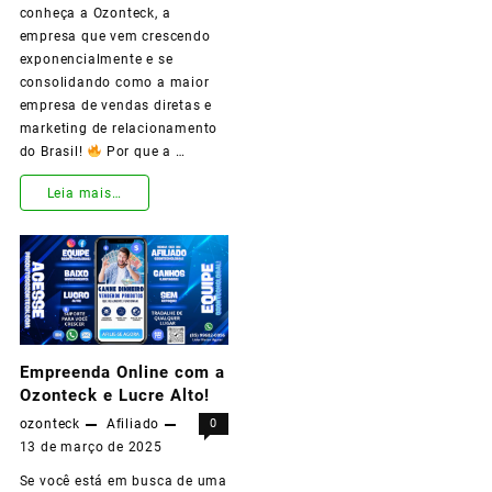
conheça a Ozonteck, a
empresa que vem crescendo
exponencialmente e se
consolidando como a maior
empresa de vendas diretas e
marketing de relacionamento
do Brasil!
Por que a …
Leia mais…
A
Maior
Empresa
de
Empreenda Online com a
Vendas
Ozonteck e Lucre Alto!
Diretas
ozonteck
Afiliado
0
e
13 de março de 2025
Se você está em busca de uma
Marketing