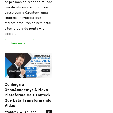
Afiliado
de pessoas ao redor do mundo
que decidiram dar o primeiro
OzonTeck!
passo com a Ozonteck, uma
empresa inovadora que
oferece produtos de bem-estar
e tecnologia de ponta — e
agora …
Leia mais…
Ganhe
Dinheiro
Todos
os
Conheça a
Dias
OzonAcademy: A Nova
com
Plataforma da Ozonteck
Que Está Transformando
a
Vidas!
Ozonteck
ozonteck
Afiliado
0