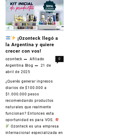
Dinheiro
Todos
os
Dias
¡Ozonteck llegó a
la Argentina y quiere
com
crecer con vos!
a
ozonteck
Afiliado
0
Argentina
Blog
21 de
Ozonteck
abril de 2025
Usando
¿Querés generar ingresos
Apenas
diarios de $100.000 a
$1.000.000 pesos
o
recomendando productos
Seu
naturales que realmente
funcionan? Entonces esta
Celular!
oportunidad es para VOS.
Ozonteck es una empresa
internacional especializada en