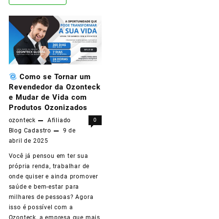
se
um
Representante
Oficial
Como se Tornar um
da
Revendedor da Ozonteck
Ozonteck
e Mudar de Vida com
Produtos Ozonizados
e
ozonteck
Afiliado
0
Transforme
Blog
Cadastro
9 de
abril de 2025
Sua
Você já pensou em ter sua
Vida
própria renda, trabalhar de
com
onde quiser e ainda promover
saúde e bem-estar para
Produtos
milhares de pessoas? Agora
que
isso é possível com a
Ozonteck, a empresa que mais