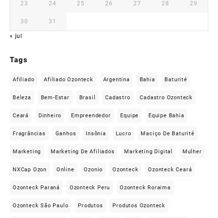
23
24
25
26
27
28
29
30
31
« jul
Tags
Afiliado
Afiliado Ozonteck
Argentina
Bahia
Baturité
Beleza
Bem-Estar
Brasil
Cadastro
Cadastro Ozonteck
Ceará
Dinheiro
Empreendedor
Equipe
Equipe Bahia
Fragrâncias
Ganhos
Insônia
Lucro
Maciço De Baturité
Marketing
Marketing De Afiliados
Marketing Digital
Mulher
NXCap Ozon
Online
Ozonio
Ozonteck
Ozonteck Ceará
Ozonteck Paraná
Ozonteck Peru
Ozonteck Roraima
Ozonteck São Paulo
Produtos
Produtos Ozonteck