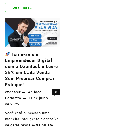
Leia mais…
Seja
Bem-
Vindo(a)
à
Torne-se um
Revolução
Empreendedor Digital
da
com a Ozonteck e Lucre
35% em Cada Venda
Saúde
Sem Precisar Comprar
Natural:
Estoque!
ozonteck
Afiliado
0
Seu
Cadastro
11 de julho
Primeiro
de 2025
Passo
Você está buscando uma
maneira inteligente e acessível
Como
de gerar renda extra ou até