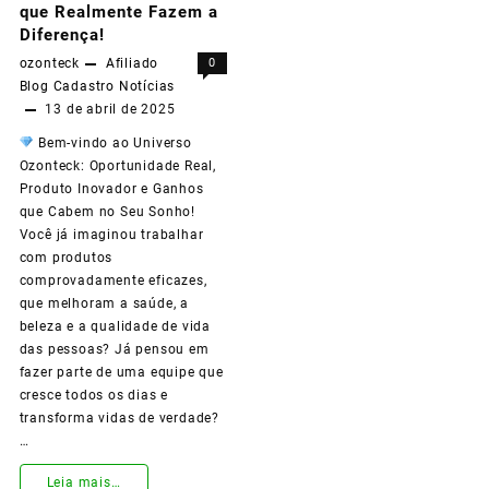
que Realmente Fazem a
Tu
Diferença!
ozonteck
Afiliado
0
Vida
Blog
Cadastro
Notícias
con
13 de abril de 2025
Productos
Bem-vindo ao Universo
Ozonteck: Oportunidade Real,
que
Produto Inovador e Ganhos
Realmente
que Cabem no Seu Sonho!
Você já imaginou trabalhar
Hacen
com produtos
comprovadamente eficazes,
la
que melhoram a saúde, a
Diferencia!
beleza e a qualidade de vida
das pessoas? Já pensou em
fazer parte de uma equipe que
cresce todos os dias e
transforma vidas de verdade?
…
Torne-
Leia mais…