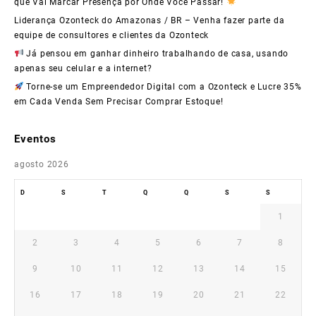
que Vai Marcar Presença por Onde Você Passar!
Liderança Ozonteck do Amazonas / BR – Venha fazer parte da
equipe de consultores e clientes da Ozonteck
Já pensou em ganhar dinheiro trabalhando de casa, usando
apenas seu celular e a internet?
Torne-se um Empreendedor Digital com a Ozonteck e Lucre 35%
em Cada Venda Sem Precisar Comprar Estoque!
Eventos
agosto 2026
D
S
T
Q
Q
S
S
1
2
3
4
5
6
7
8
9
10
11
12
13
14
15
16
17
18
19
20
21
22