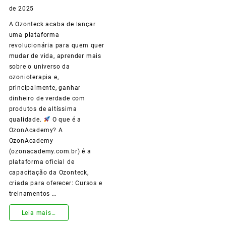
de 2025
con
A Ozonteck acaba de lançar
vos!
uma plataforma
revolucionária para quem quer
mudar de vida, aprender mais
sobre o universo da
ozonioterapia e,
principalmente, ganhar
dinheiro de verdade com
produtos de altíssima
qualidade.
O que é a
OzonAcademy? A
OzonAcademy
(ozonacademy.com.br) é a
plataforma oficial de
capacitação da Ozonteck,
criada para oferecer: Cursos e
treinamentos …
Conheça
Leia mais…