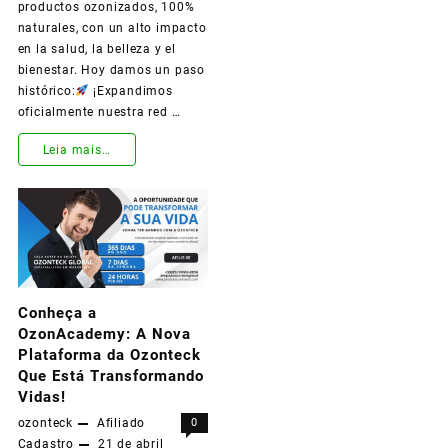
productos ozonizados, 100%
naturales, con un alto impacto
en la salud, la belleza y el
bienestar. Hoy damos un paso
histórico:
¡Expandimos
oficialmente nuestra red …
Leia mais…
¡Ozonteck
llegó
a
Conheça a
la
OzonAcademy: A Nova
Argentina
Plataforma da Ozonteck
Que Está Transformando
y
Vidas!
quiere
ozonteck
Afiliado
0
Cadastro
21 de abril
crecer