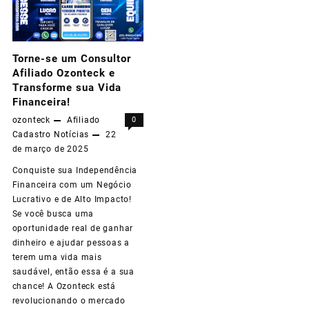
da
Equipe
Torne-se um Consultor
Ozonteck
Afiliado Ozonteck e
Global
Transforme sua Vida
Financeira!
e
ozonteck
Afiliado
0
Transforme
Cadastro
Notícias
22
de março de 2025
sua
Conquiste sua Independência
Vida
Financeira com um Negócio
com
Lucrativo e de Alto Impacto!
Se você busca uma
Tecnologia,
oportunidade real de ganhar
Inovação
dinheiro e ajudar pessoas a
terem uma vida mais
e
saudável, então essa é a sua
chance! A Ozonteck está
Grandes
revolucionando o mercado