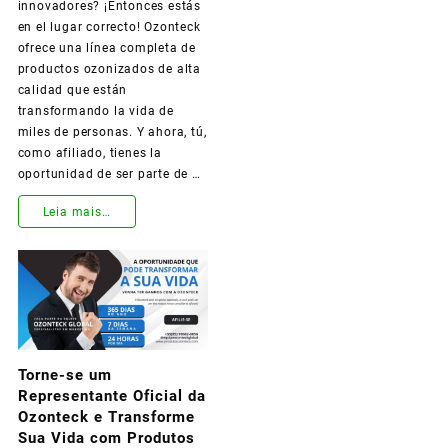
innovadores? ¡Entonces estás
en el lugar correcto! Ozonteck
ofrece una línea completa de
productos ozonizados de alta
calidad que están
transformando la vida de
miles de personas. Y ahora, tú,
como afiliado, tienes la
oportunidad de ser parte de …
¡Conviértete
Leia mais…
en
Representante
Oficial
de
Torne-se um
Ozonteck
Representante Oficial da
y
Ozonteck e Transforme
Sua Vida com Produtos
Transforma