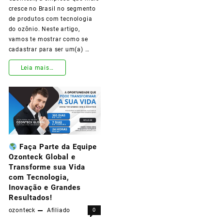
Realmente
cresce no Brasil no segmento
de produtos com tecnologia
Fazem
do ozônio. Neste artigo,
a
vamos te mostrar como se
cadastrar para ser um(a) …
Diferença!
Leia mais…
Como
se
Tornar
um
Faça Parte da Equipe
Revendedor
Ozonteck Global e
da
Transforme sua Vida
com Tecnologia,
Ozonteck
Inovação e Grandes
e
Resultados!
ozonteck
Afiliado
0
Mudar