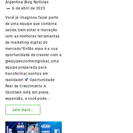
Argentina
Blog
Notícias
de
6 de abril de 2025
Vida
Você já imaginou fazer parte
de uma equipe que combina
com
saúde, bem-estar e inovação
Produtos
com as melhores ferramentas
de marketing digital do
Ozonizados
mercado?Então essa é a sua
oportunidade de crescer com a
@equipeozonteckglobal, uma
equipe preparada para
transformar sonhos em
realidade!
Oportunidade
Real de Crescimento A
Ozonteck está em plena
expansão, e você pode …
Leia mais…
Faça
Parte