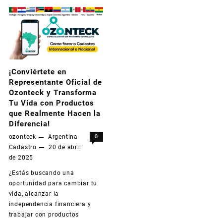
a
OzonAcademy:
A
Nova
Plataforma
¡Conviértete en
Representante Oficial de
da
Ozonteck y Transforma
Ozonteck
Tu Vida con Productos
que Realmente Hacen la
Que
Diferencia!
Está
ozonteck
Argentina
0
Cadastro
20 de abril
Transformando
de 2025
Vidas!
¿Estás buscando una
oportunidad para cambiar tu
vida, alcanzar la
independencia financiera y
trabajar con productos