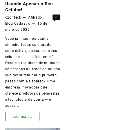
com
Usando Apenas o Seu
Celular!
a
ozonteck
Afiliado
0
Ozonteck
Blog
Cadastro
15 de
maio de 2025
e
Você já imaginou ganhar
Lucre
dinheiro todos os dias, de
35%
onde estiver, apenas com seu
celular e acesso à internet?
em
Essa é a realidade de milhares
Cada
de pessoas ao redor do mundo
que decidiram dar o primeiro
Venda
passo com a Ozonteck, uma
empresa inovadora que
Sem
oferece produtos de bem-estar
Precisar
e tecnologia de ponta — e
agora …
Comprar
Estoque!
Leia mais…
Ganhe