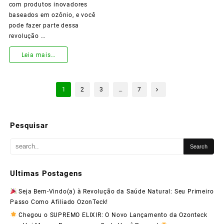
Resultados!
com produtos inovadores
baseados em ozônio, e você
pode fazer parte dessa
revolução …
Torne-
Leia mais…
se
Paginação
um
1
2
3
…
7
de
Consultor
posts
Afiliado
Pesquisar
Ozonteck
e
Transforme
Ultimas Postagens
sua
Seja Bem-Vindo(a) à Revolução da Saúde Natural: Seu Primeiro
Passo Como Afiliado OzonTeck!
Vida
Chegou o SUPREMO ELIXIR: O Novo Lançamento da Ozonteck
Financeira!