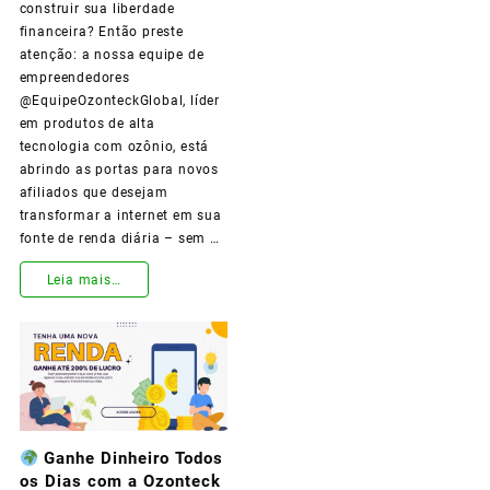
Afiliado
construir sua liberdade
financeira? Então preste
OzonTeck!
atenção: a nossa equipe de
empreendedores
@EquipeOzonteckGlobal, líder
em produtos de alta
tecnologia com ozônio, está
abrindo as portas para novos
afiliados que desejam
transformar a internet em sua
fonte de renda diária – sem …
Leia mais…
Torne-
se
um
Empreendedor
Ganhe Dinheiro Todos
Digital
os Dias com a Ozonteck