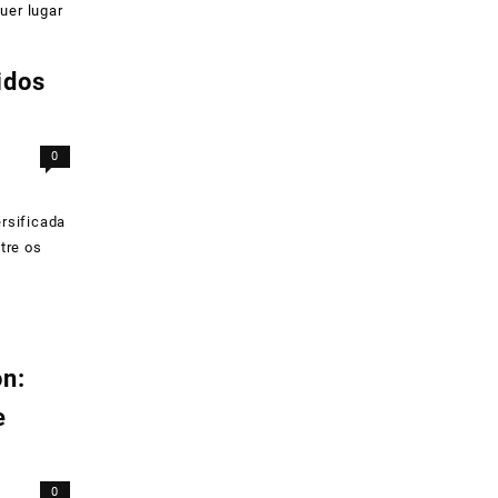
idos
0
rsificada
tre os
n:
e
0