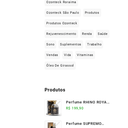
Ozonteck Roraima
Ozonteck São Paulo
Produtos
Produtos Ozonteck
Rejuvenescimento
Renda
Saúde
Sono
Suplementos
Trabalho
Vendas
Vida
Vitaminas
Óleo De Girassol
Produtos
Perfume RHINO ROYALE
(100ml) - Ozonteck
R$
199,90
Perfume SUPREMO