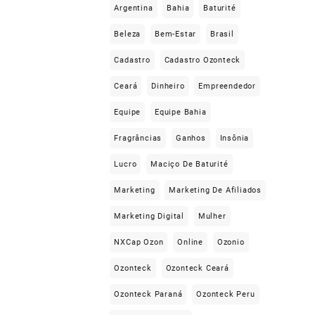
Argentina
Bahia
Baturité
Beleza
Bem-Estar
Brasil
Cadastro
Cadastro Ozonteck
Ceará
Dinheiro
Empreendedor
Equipe
Equipe Bahia
Fragrâncias
Ganhos
Insônia
Lucro
Maciço De Baturité
Marketing
Marketing De Afiliados
Marketing Digital
Mulher
NXCap Ozon
Online
Ozonio
Ozonteck
Ozonteck Ceará
Ozonteck Paraná
Ozonteck Peru