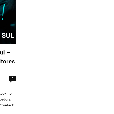
ul –
ltores
0
teck no
dedora,
 Ozonteck