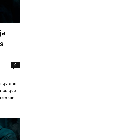
ja
os
0
nquistar
utos que
roem um