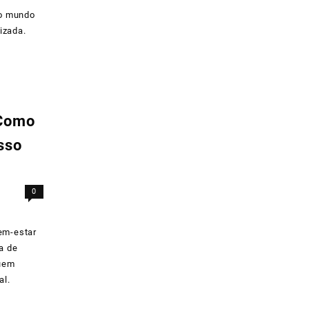
 o mundo
izada.
 Como
sso
0
bem-estar
a de
quem
al.