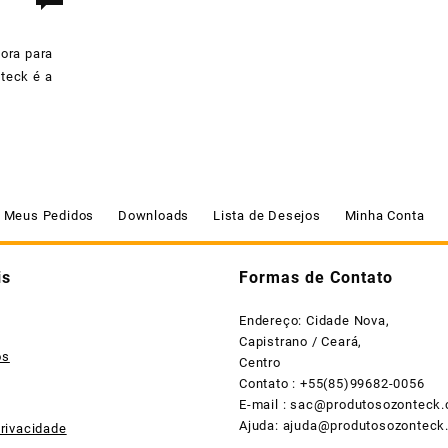
ora para
teck é a
Meus Pedidos
Downloads
Lista de Desejos
Minha Conta
is
Formas de Contato
Endereço: Cidade Nova,
Capistrano / Ceará,
os
Centro
Contato : +55(85)99682-0056
E-mail :
sac@produtosozonteck
Ajuda:
ajuda@produtosozonteck
Privacidade