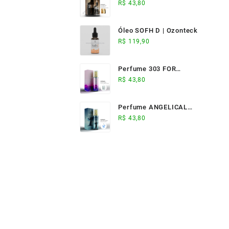
ELIXIR (17ml) -
R$
43,80
Ozonteck
Óleo SOFH D | Ozonteck
R$
119,90
Perfume 303 FOR
WOMAN (17ml) -
R$
43,80
Ozonteck
Perfume ANGELICAL
(17ml) - Ozonteck
R$
43,80