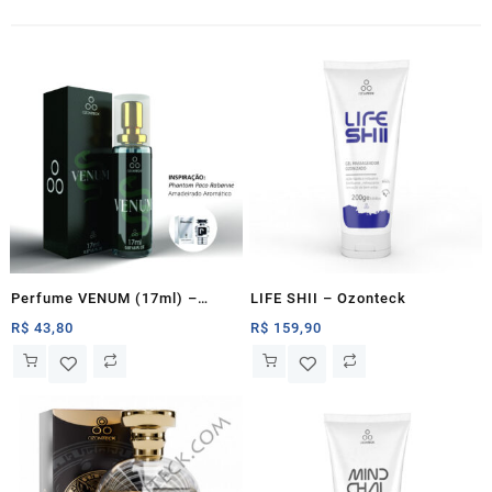
Perfume VENUM (17ml) –
LIFE SHII – Ozonteck
Ozonteck
R$
43,80
R$
159,90