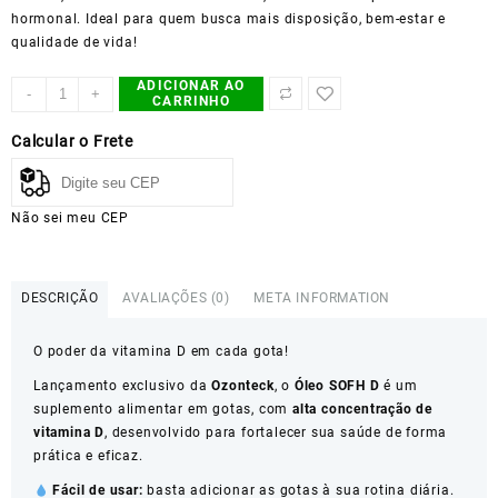
hormonal. Ideal para quem busca mais disposição, bem-estar e
qualidade de vida!
ADICIONAR AO
Óleo
-
+
CARRINHO
SOFH
D
Calcular o Frete
|
Ozonteck
quantidade
Não sei meu CEP
DESCRIÇÃO
AVALIAÇÕES (0)
META INFORMATION
O poder da vitamina D em cada gota!
Lançamento exclusivo da
Ozonteck
, o
Óleo SOFH D
é um
suplemento alimentar em gotas, com
alta concentração de
vitamina D
, desenvolvido para fortalecer sua saúde de forma
prática e eficaz.
Fácil de usar:
basta adicionar as gotas à sua rotina diária.