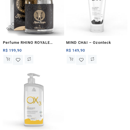
Perfume RHINO ROYALE
MIND CHAI – Ozonteck
(100ml) – Ozonteck
R$
199,90
R$
149,90