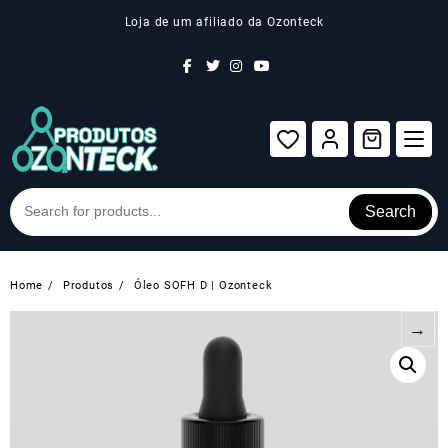
Skip
Loja de um afiliado da Ozonteck
to
content
Search
Home
Produtos
Óleo SOFH D | Ozonteck
→