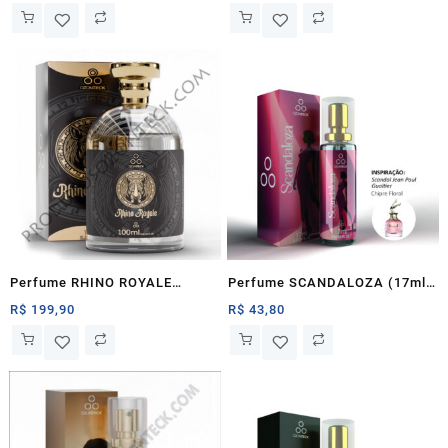
Perfume RHINO ROYALE
Perfume SCANDALOZA (17ml)
(100ml) – Ozonteck
– Ozonteck
R$
199,90
R$
43,80