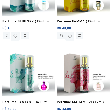
Perfume BLUE SKY (17ml) –
Perfume FAMMA (17ml) –
Ozonteck
Ozonteck
R$
43,80
R$
43,80
Perfume FANTASTICA BRY
Perfume MADAME VI (17ml) –
(17ml) – Ozonteck
Ozonteck
R$
43,80
R$
43,80