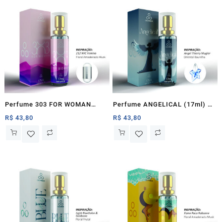
Perfume 303 FOR WOMAN
Perfume ANGELICAL (17ml) –
(17ml) – Ozonteck
Ozonteck
R$
43,80
R$
43,80