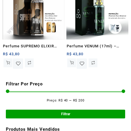
Perfume SUPREMO ELIXIR
Perfume VENUM (17ml) –
(17ml) – Ozonteck
Ozonteck
R$
43,80
R$
43,80
Filtrar Por Preço
Preço:
R$ 40
—
R$ 200
Pre
Pre
mí
má
Filtrar
Produtos Mais Vendidos