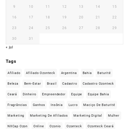
9
10
11
12
13
14
15
16
17
18
19
20
21
22
23
24
25
26
27
28
29
30
31
« jul
Tags
Afiliado
Afiliado Ozonteck
Argentina
Bahia
Baturité
Beleza
Bem-Estar
Brasil
Cadastro
Cadastro Ozonteck
Ceará
Dinheiro
Empreendedor
Equipe
Equipe Bahia
Fragrâncias
Ganhos
Insônia
Lucro
Maciço De Baturité
Marketing
Marketing De Afiliados
Marketing Digital
Mulher
NXCap Ozon
Online
Ozonio
Ozonteck
Ozonteck Ceará