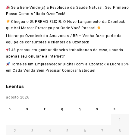
Seja Bem-Vindo(a) à Revolução da Saúde Natural: Seu Primeiro
do
Passo Como Afiliado OzonTeck!
Brasil
Chegou o SUPREMO ELIXIR: O Novo Lançamento da Ozonteck
que Vai Marcar Presença por Onde Você Passar!
por
Liderança Ozonteck do Amazonas / BR – Venha fazer parte da
Apenas
equipe de consultores e clientes da Ozonteck
R$15,00!
Já pensou em ganhar dinheiro trabalhando de casa, usando
apenas seu celular e a internet?
Torne-se um Empreendedor Digital com a Ozonteck e Lucre 35%
em Cada Venda Sem Precisar Comprar Estoque!
Eventos
agosto 2026
D
S
T
Q
Q
S
S
1
2
3
4
5
6
7
8