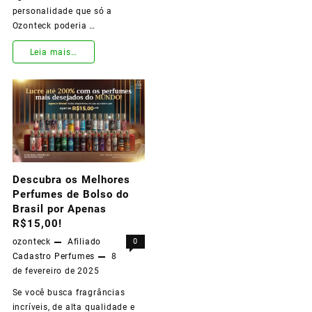
personalidade que só a
Ozonteck poderia …
Leia mais…
Chegou
o
SUPREMO
ELIXIR:
O
Descubra os Melhores
Novo
Perfumes de Bolso do
Brasil por Apenas
Lançamento
R$15,00!
da
ozonteck
Afiliado
0
Cadastro
Perfumes
8
Ozonteck
de fevereiro de 2025
que
Se você busca fragrâncias
Vai
incríveis, de alta qualidade e