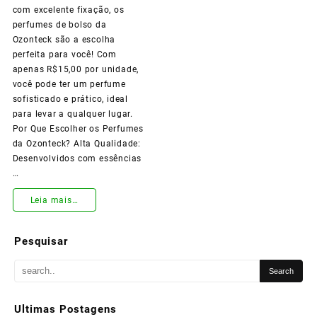
com excelente fixação, os
Marcar
perfumes de bolso da
Presença
Ozonteck são a escolha
perfeita para você! Com
por
apenas R$15,00 por unidade,
você pode ter um perfume
Onde
sofisticado e prático, ideal
Você
para levar a qualquer lugar.
Por Que Escolher os Perfumes
Passar!
da Ozonteck? Alta Qualidade:
Desenvolvidos com essências
…
Descubra
Leia mais…
os
Pesquisar
Melhores
Perfumes
de
Ultimas Postagens
Bolso