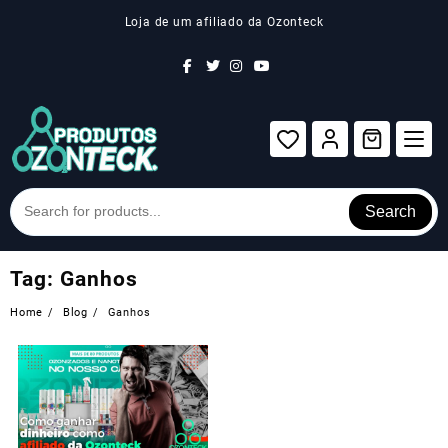
Skip
Loja de um afiliado da Ozonteck
to
content
Search
Tag:
Ganhos
Home
Blog
Ganhos