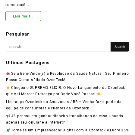
como você …
Como
Leia mais…
Ganhar
Pesquisar
Dinheiro
Como
Afiliado
Ultimas Postagens
da
Seja Bem-Vindo(a) à Revolução da Saúde Natural: Seu Primeiro
Ozonteck
Passo Como Afiliado OzonTeck!
e
Chegou o SUPREMO ELIXIR: O Novo Lançamento da Ozonteck
que Vai Marcar Presença por Onde Você Passar!
Transformar
Liderança Ozonteck do Amazonas / BR – Venha fazer parte da
Sua
equipe de consultores e clientes da Ozonteck
Vida
Já pensou em ganhar dinheiro trabalhando de casa, usando
apenas seu celular e a internet?
Torne-se um Empreendedor Digital com a Ozonteck e Lucre 35%