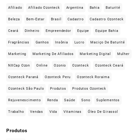
Afiliado
Afiliado Ozonteck
Argentina
Bahia
Baturité
Beleza
Bem-Estar
Brasil
Cadastro
Cadastro Ozonteck
Ceará
Dinheiro
Empreendedor
Equipe
Equipe Bahia
Fragrâncias
Ganhos
Insônia
Lucro
Maciço De Baturité
Marketing
Marketing De Afiliados
Marketing Digital
Mulher
NXCap Ozon
Online
Ozonio
Ozonteck
Ozonteck Ceará
Ozonteck Paraná
Ozonteck Peru
Ozonteck Roraima
Ozonteck São Paulo
Produtos
Produtos Ozonteck
Rejuvenescimento
Renda
Saúde
Sono
Suplementos
Trabalho
Vendas
Vida
Vitaminas
Óleo De Girassol
Produtos