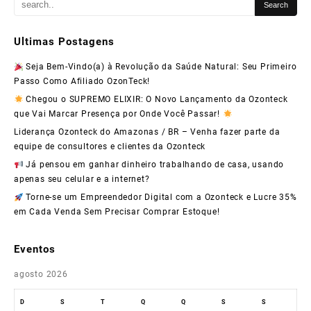
Ultimas Postagens
Seja Bem-Vindo(a) à Revolução da Saúde Natural: Seu Primeiro
Passo Como Afiliado OzonTeck!
Chegou o SUPREMO ELIXIR: O Novo Lançamento da Ozonteck
que Vai Marcar Presença por Onde Você Passar!
Liderança Ozonteck do Amazonas / BR – Venha fazer parte da
equipe de consultores e clientes da Ozonteck
Já pensou em ganhar dinheiro trabalhando de casa, usando
apenas seu celular e a internet?
Torne-se um Empreendedor Digital com a Ozonteck e Lucre 35%
em Cada Venda Sem Precisar Comprar Estoque!
Eventos
agosto 2026
D
S
T
Q
Q
S
S