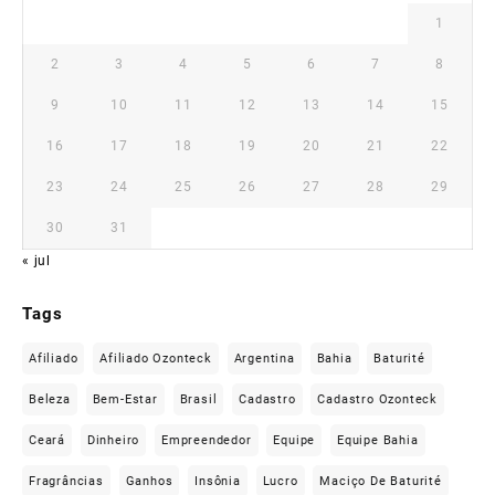
1
2
3
4
5
6
7
8
9
10
11
12
13
14
15
16
17
18
19
20
21
22
23
24
25
26
27
28
29
30
31
« jul
Tags
Afiliado
Afiliado Ozonteck
Argentina
Bahia
Baturité
Beleza
Bem-Estar
Brasil
Cadastro
Cadastro Ozonteck
Ceará
Dinheiro
Empreendedor
Equipe
Equipe Bahia
Fragrâncias
Ganhos
Insônia
Lucro
Maciço De Baturité