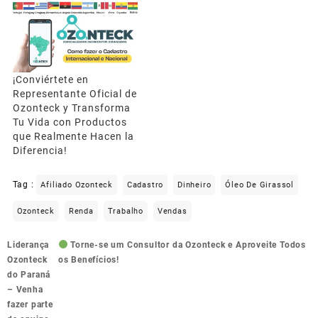
¡Conviértete en
Representante Oficial de
Ozonteck y Transforma
Tu Vida con Productos
que Realmente Hacen la
Diferencia!
Tag :
Afiliado Ozonteck
Cadastro
Dinheiro
Óleo De Girassol
Ozonteck
Renda
Trabalho
Vendas
Navegação
Liderança
Torne-se um Consultor da Ozonteck e Aproveite Todos
de
Ozonteck
os Benefícios!
Post
do Paraná
– Venha
fazer parte