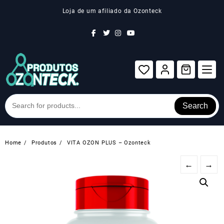
Skip
Loja de um afiliado da Ozonteck
to
content
Search
Home
Produtos
VITA OZON PLUS – Ozonteck
←
→