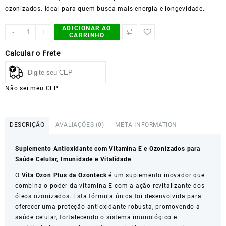
ozonizados. Ideal para quem busca mais energia e longevidade.
ADICIONAR AO
VITA
-
+
CARRINHO
OZON
PLUS
Calcular o Frete
-
Ozonteck
quantidade
Não sei meu CEP
DESCRIÇÃO
AVALIAÇÕES (0)
META INFORMATION
Suplemento Antioxidante com Vitamina E e Ozonizados para
Saúde Celular, Imunidade e Vitalidade
O
Vita Ozon Plus da Ozonteck
é um suplemento inovador que
combina o poder da vitamina E com a ação revitalizante dos
óleos ozonizados. Esta fórmula única foi desenvolvida para
oferecer uma proteção antioxidante robusta, promovendo a
saúde celular, fortalecendo o sistema imunológico e