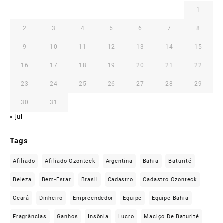
1
2
3
4
5
6
7
8
9
10
11
12
13
14
15
16
17
18
19
20
21
22
23
24
25
26
27
28
29
30
31
« jul
Tags
Afiliado
Afiliado Ozonteck
Argentina
Bahia
Baturité
Beleza
Bem-Estar
Brasil
Cadastro
Cadastro Ozonteck
Ceará
Dinheiro
Empreendedor
Equipe
Equipe Bahia
Fragrâncias
Ganhos
Insônia
Lucro
Maciço De Baturité