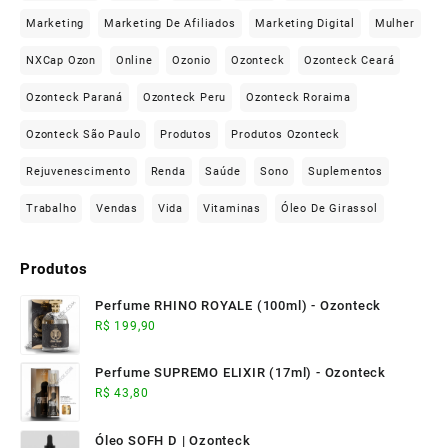
Marketing
Marketing De Afiliados
Marketing Digital
Mulher
NXCap Ozon
Online
Ozonio
Ozonteck
Ozonteck Ceará
Ozonteck Paraná
Ozonteck Peru
Ozonteck Roraima
Ozonteck São Paulo
Produtos
Produtos Ozonteck
Rejuvenescimento
Renda
Saúde
Sono
Suplementos
Trabalho
Vendas
Vida
Vitaminas
Óleo De Girassol
Produtos
Perfume RHINO ROYALE (100ml) - Ozonteck
R$
199,90
Perfume SUPREMO ELIXIR (17ml) - Ozonteck
R$
43,80
Óleo SOFH D | Ozonteck