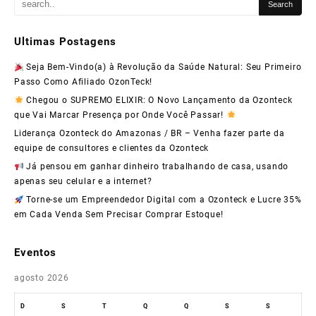
Ultimas Postagens
Seja Bem-Vindo(a) à Revolução da Saúde Natural: Seu Primeiro
Passo Como Afiliado OzonTeck!
Chegou o SUPREMO ELIXIR: O Novo Lançamento da Ozonteck
que Vai Marcar Presença por Onde Você Passar!
Liderança Ozonteck do Amazonas / BR – Venha fazer parte da
equipe de consultores e clientes da Ozonteck
Já pensou em ganhar dinheiro trabalhando de casa, usando
apenas seu celular e a internet?
Torne-se um Empreendedor Digital com a Ozonteck e Lucre 35%
em Cada Venda Sem Precisar Comprar Estoque!
Eventos
agosto 2026
D
S
T
Q
Q
S
S