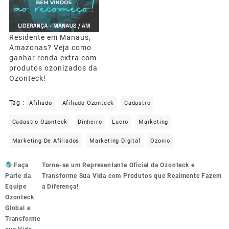
Residente em Manaus,
Amazonas? Veja como
ganhar renda extra com
produtos ozonizados da
Ozonteck!
Tag :
Afiliado
Afiliado Ozonteck
Cadastro
Cadastro Ozonteck
Dinheiro
Lucro
Marketing
Marketing De Afiliados
Marketing Digital
Ozonio
Navegação
Faça
Torne-se um Representante Oficial da Ozonteck e
de
Parte da
Transforme Sua Vida com Produtos que Realmente Fazem
Post
Equipe
a Diferença!
Ozonteck
Global e
Transforme