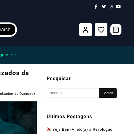
earch
guese
izados da
Pesquisar
onizados da Ozonteck!
Ultimas Postagens
Seja Bem-Vindo(a) à Revolução