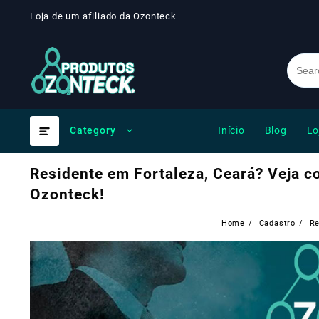
Skip
Loja de um afiliado da Ozonteck
to
content
Início
Blog
Lo
Category
Residente em Fortaleza, Ceará? Veja 
Ozonteck!
Home
Cadastro
Re