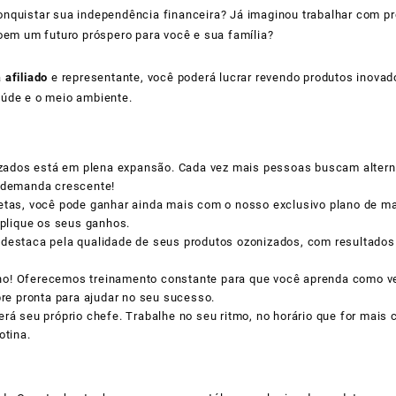
nquistar sua independência financeira? Já imaginou trabalhar com p
m um futuro próspero para você e sua família?
a
afiliado
e representante, você poderá lucrar revendo produtos inovad
aúde e o meio ambiente.
zados está em plena expansão. Cada vez mais pessoas buscam alterna
a demanda crescente!
etas, você pode ganhar ainda mais com o nosso exclusivo plano de mar
iplique os seus ganhos.
 destaca pela qualidade de seus produtos ozonizados, com resultados 
nho! Oferecemos treinamento constante para que você aprenda como ve
pre pronta para ajudar no seu sucesso.
erá seu próprio chefe. Trabalhe no seu ritmo, no horário que for mais
otina.