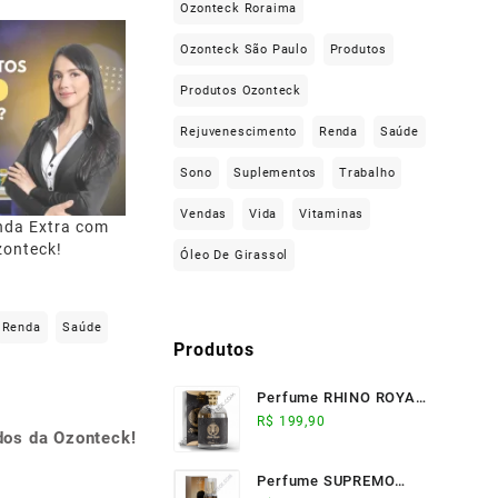
Ozonteck Roraima
Ozonteck São Paulo
Produtos
Produtos Ozonteck
Rejuvenescimento
Renda
Saúde
Sono
Suplementos
Trabalho
Vendas
Vida
Vitaminas
da Extra com
zonteck!
Óleo De Girassol
Renda
Saúde
Produtos
Perfume RHINO ROYALE
(100ml) - Ozonteck
R$
199,90
dos da Ozonteck!
Perfume SUPREMO