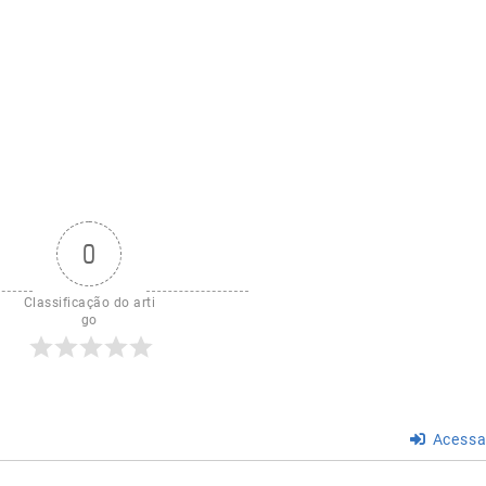
0
Classificação do arti
go
Acessa