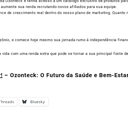
da Ozonteck e tenha acesso a um catálogo exclusivo de produtos par
aumente sua renda recrutando novos afiliados para sua equipe.
nce de crescimento real dentro do nosso plano de marketing. Quanto 
ozônio, e comece hoje mesmo sua jornada rumo à independência financ
 vida com uma renda extra que pode se tornar a sua principal fonte d
!
– Ozonteck: O Futuro da Saúde e Bem-Esta
Threads
Bluesky