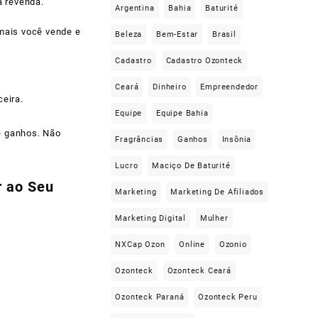
a revenda.
Argentina
Bahia
Baturité
mais você vende e
Beleza
Bem-Estar
Brasil
Cadastro
Cadastro Ozonteck
Ceará
Dinheiro
Empreendedor
eira.
Equipe
Equipe Bahia
e ganhos. Não
Fragrâncias
Ganhos
Insônia
Lucro
Maciço De Baturité
r ao Seu
Marketing
Marketing De Afiliados
Marketing Digital
Mulher
NXCap Ozon
Online
Ozonio
Ozonteck
Ozonteck Ceará
Ozonteck Paraná
Ozonteck Peru