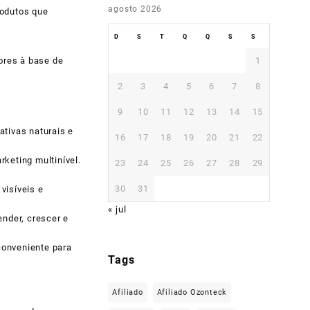
agosto 2026
rodutos que
D
S
T
Q
Q
S
S
1
ores à base de
2
3
4
5
6
7
8
9
10
11
12
13
14
15
tivas naturais e
16
17
18
19
20
21
22
keting multinível.
23
24
25
26
27
28
29
30
31
visíveis e
« jul
nder, crescer e
 conveniente para
Tags
Afiliado
Afiliado Ozonteck