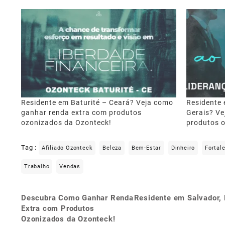
Residente em Baturité – Ceará? Veja como
Residente 
ganhar renda extra com produtos
Gerais? Ve
ozonizados da Ozonteck!
produtos 
Tag :
Afiliado Ozonteck
Beleza
Bem-Estar
Dinheiro
Fortal
Trabalho
Vendas
Descubra Como Ganhar Renda
Residente em Salvador,
Navegação
Extra com Produtos
de
Ozonizados da Ozonteck!