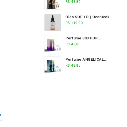
ELIXIR (17ml) -
R$
43,80
Ozonteck
Óleo SOFH D | Ozonteck
R$
119,90
Perfume 303 FOR
WOMAN (17ml) -
R$
43,80
Ozonteck
Perfume ANGELICAL
(17ml) - Ozonteck
R$
43,80
r