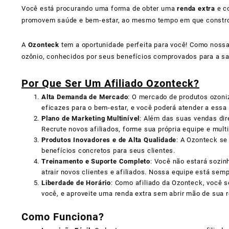
Você está procurando uma forma de obter uma
renda extra
e co
promovem saúde e bem-estar, ao mesmo tempo em que constroe
A
Ozonteck
tem a oportunidade perfeita para você! Como noss
ozônio, conhecidos por seus benefícios comprovados para a s
Por Que Ser Um Afiliado Ozonteck?
Alta Demanda de Mercado
: O mercado de produtos ozoni
eficazes para o bem-estar, e você poderá atender a ess
Plano de Marketing Multinível
: Além das suas vendas dir
Recrute novos afiliados, forme sua própria equipe e mult
Produtos Inovadores e de Alta Qualidade
: A Ozonteck se
benefícios concretos para seus clientes.
Treinamento e Suporte Completo
: Você não estará sozi
atrair novos clientes e afiliados. Nossa equipe está sem
Liberdade de Horário
: Como afiliado da Ozonteck, você s
você, e aproveite uma renda extra sem abrir mão de sua r
Como Funciona?