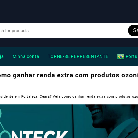
S
ja
Minha conta
TORNE-SE REPRESENTANTE
Portu
como ganhar renda extra com produtos ozon
sidente em Fortaleza, Ceará? Veja como ganhar renda extra com produtos oz