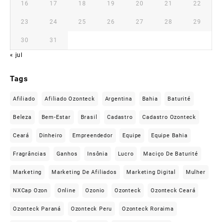
16
17
18
19
20
21
22
23
24
25
26
27
28
29
30
31
« jul
Tags
Afiliado
Afiliado Ozonteck
Argentina
Bahia
Baturité
Beleza
Bem-Estar
Brasil
Cadastro
Cadastro Ozonteck
Ceará
Dinheiro
Empreendedor
Equipe
Equipe Bahia
Fragrâncias
Ganhos
Insônia
Lucro
Maciço De Baturité
Marketing
Marketing De Afiliados
Marketing Digital
Mulher
NXCap Ozon
Online
Ozonio
Ozonteck
Ozonteck Ceará
Ozonteck Paraná
Ozonteck Peru
Ozonteck Roraima