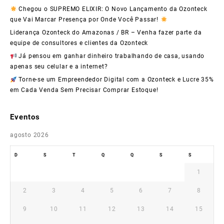
Chegou o SUPREMO ELIXIR: O Novo Lançamento da Ozonteck
que Vai Marcar Presença por Onde Você Passar!
Liderança Ozonteck do Amazonas / BR – Venha fazer parte da
equipe de consultores e clientes da Ozonteck
Já pensou em ganhar dinheiro trabalhando de casa, usando
apenas seu celular e a internet?
Torne-se um Empreendedor Digital com a Ozonteck e Lucre 35%
em Cada Venda Sem Precisar Comprar Estoque!
Eventos
agosto 2026
D
S
T
Q
Q
S
S
1
2
3
4
5
6
7
8
9
10
11
12
13
14
15