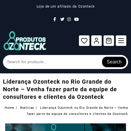
Skip
Loja de um afiliado da Ozonteck
to
content
Search
Liderança Ozonteck no Rio Grande do
Norte – Venha fazer parte da equipe de
consultores e clientes da Ozonteck
Home
Notícias
Liderança Ozonteck no Rio Grande do Norte – Venha
fazer parte da equipe de consultores e clientes da Ozonteck