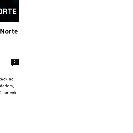
 Norte
0
teck no
dedora,
 Ozonteck