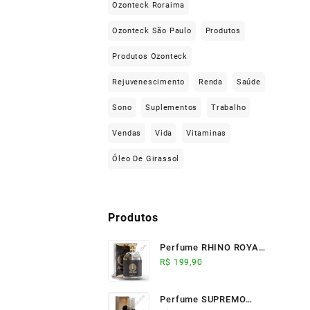
Ozonteck Roraima
Ozonteck São Paulo
Produtos
Produtos Ozonteck
Rejuvenescimento
Renda
Saúde
Sono
Suplementos
Trabalho
Vendas
Vida
Vitaminas
Óleo De Girassol
Produtos
Perfume RHINO ROYALE
(100ml) - Ozonteck
R$
199,90
Perfume SUPREMO