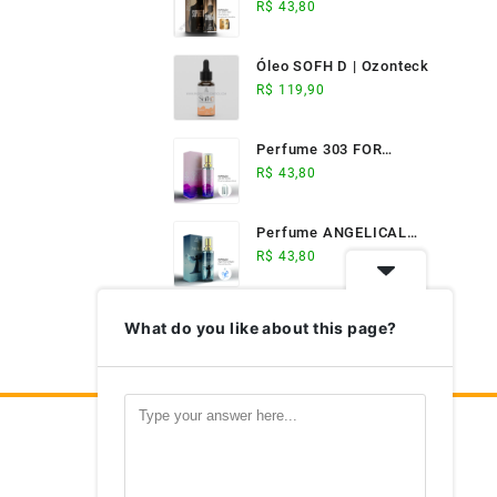
ELIXIR (17ml) -
R$
43,80
Ozonteck
Óleo SOFH D | Ozonteck
R$
119,90
Perfume 303 FOR
WOMAN (17ml) -
R$
43,80
Ozonteck
Perfume ANGELICAL
(17ml) - Ozonteck
R$
43,80
What do you like about this page?
Nosso Aplicativo