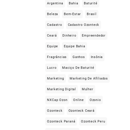
Argentina
Bahia
Baturité
Beleza
Bem-Estar
Brasil
Cadastro
Cadastro Ozonteck
Ceará
Dinheiro
Empreendedor
Equipe
Equipe Bahia
Fragrâncias
Ganhos
Insônia
Lucro
Maciço De Baturité
Marketing
Marketing De Afiliados
Marketing Digital
Mulher
NXCap Ozon
Online
Ozonio
Ozonteck
Ozonteck Ceará
Ozonteck Paraná
Ozonteck Peru