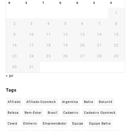
D
S
T
Q
Q
S
S
1
2
3
4
5
6
7
8
9
10
11
12
13
14
15
16
17
18
19
20
21
22
23
24
25
26
27
28
29
30
31
« jul
Tags
Afiliado
Afiliado Ozonteck
Argentina
Bahia
Baturité
Beleza
Bem-Estar
Brasil
Cadastro
Cadastro Ozonteck
Ceará
Dinheiro
Empreendedor
Equipe
Equipe Bahia