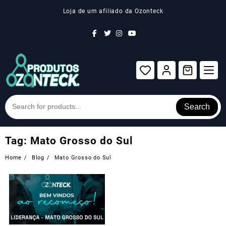
Skip
Loja de um afiliado da Ozonteck
to
content
Search
Tag:
Mato Grosso do Sul
Home
Blog
Mato Grosso do Sul