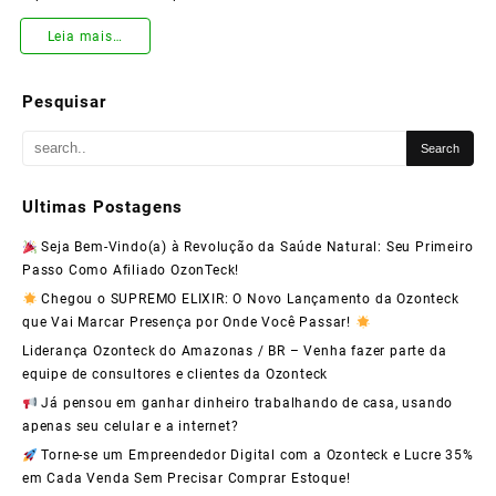
MK2
Leia mais…
Ozonizado
Pesquisar
da
Ozonteck
–
Ultimas Postagens
O
Seja Bem-Vindo(a) à Revolução da Saúde Natural: Seu Primeiro
Suplemento
Passo Como Afiliado OzonTeck!
Essencial
Chegou o SUPREMO ELIXIR: O Novo Lançamento da Ozonteck
que Vai Marcar Presença por Onde Você Passar!
para
Liderança Ozonteck do Amazonas / BR – Venha fazer parte da
sua
equipe de consultores e clientes da Ozonteck
Saúde!
Já pensou em ganhar dinheiro trabalhando de casa, usando
apenas seu celular e a internet?
Torne-se um Empreendedor Digital com a Ozonteck e Lucre 35%
em Cada Venda Sem Precisar Comprar Estoque!