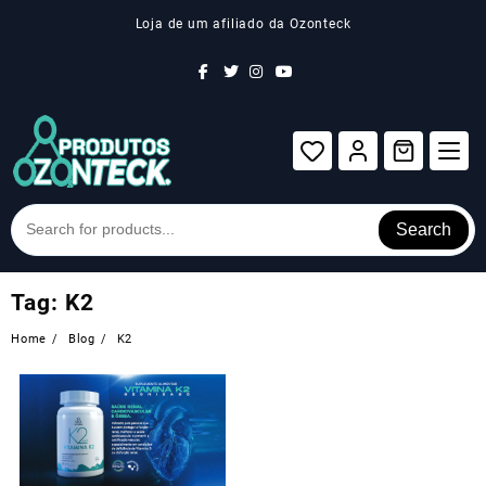
Skip
Loja de um afiliado da Ozonteck
to
content
Search
Tag:
K2
Home
Blog
K2