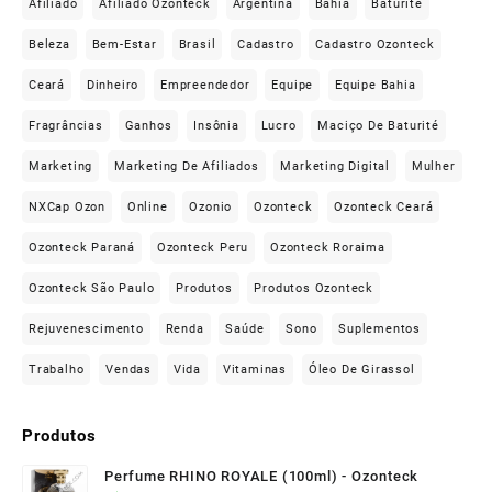
Afiliado
Afiliado Ozonteck
Argentina
Bahia
Baturité
Beleza
Bem-Estar
Brasil
Cadastro
Cadastro Ozonteck
Ceará
Dinheiro
Empreendedor
Equipe
Equipe Bahia
Fragrâncias
Ganhos
Insônia
Lucro
Maciço De Baturité
Marketing
Marketing De Afiliados
Marketing Digital
Mulher
NXCap Ozon
Online
Ozonio
Ozonteck
Ozonteck Ceará
Ozonteck Paraná
Ozonteck Peru
Ozonteck Roraima
Ozonteck São Paulo
Produtos
Produtos Ozonteck
Rejuvenescimento
Renda
Saúde
Sono
Suplementos
Trabalho
Vendas
Vida
Vitaminas
Óleo De Girassol
Produtos
Perfume RHINO ROYALE (100ml) - Ozonteck