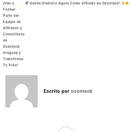
Navegação
¡Ven a
Ganhe Dinheiro Agora Como Afiliado da Ozonteck!
de
Formar
Post
Parte del
Equipo de
Afiliados y
Consultores
de
Ozonteck
Uruguay y
Transforma
Tu Vida!
Escrito por
ozonteck