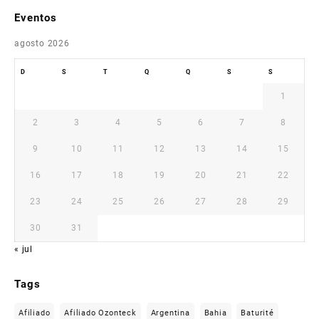
Eventos
agosto 2026
D
S
T
Q
Q
S
S
1
2
3
4
5
6
7
8
9
10
11
12
13
14
15
16
17
18
19
20
21
22
23
24
25
26
27
28
29
30
31
« jul
Tags
Afiliado
Afiliado Ozonteck
Argentina
Bahia
Baturité