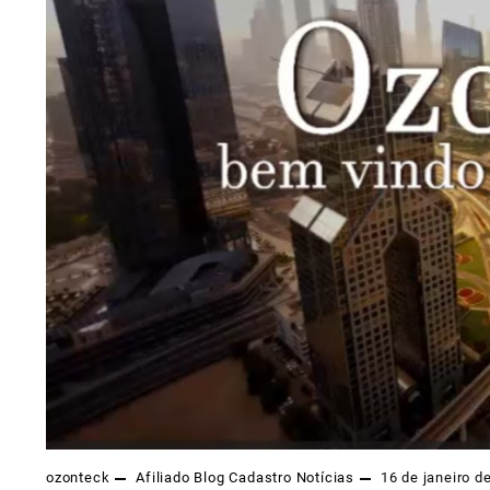
ozonteck
Afiliado
Blog
Cadastro
Notícias
16 de janeiro d