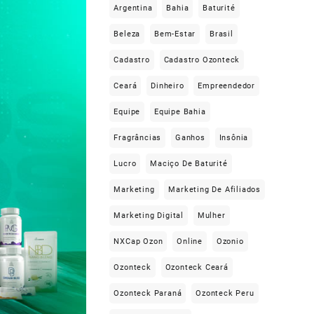
Argentina
Bahia
Baturité
Beleza
Bem-Estar
Brasil
Cadastro
Cadastro Ozonteck
Ceará
Dinheiro
Empreendedor
Equipe
Equipe Bahia
Fragrâncias
Ganhos
Insônia
Lucro
Maciço De Baturité
Marketing
Marketing De Afiliados
Marketing Digital
Mulher
NXCap Ozon
Online
Ozonio
Ozonteck
Ozonteck Ceará
Ozonteck Paraná
Ozonteck Peru