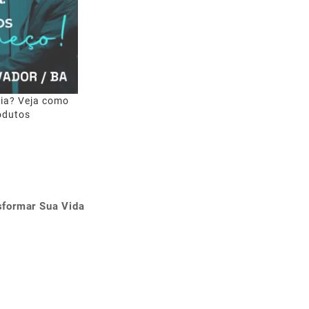
hia? Veja como
odutos
sformar Sua Vida