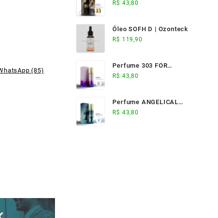
ELIXIR (17ml) -
R$
43,80
Ozonteck
Óleo SOFH D | Ozonteck
R$
119,90
Perfume 303 FOR
WhatsApp (85)
WOMAN (17ml) -
R$
43,80
Ozonteck
Perfume ANGELICAL
(17ml) - Ozonteck
R$
43,80