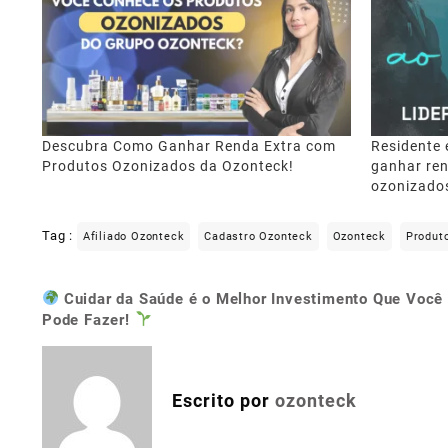
Descubra Como Ganhar Renda Extra com
Residente 
Produtos Ozonizados da Ozonteck!
ganhar re
ozonizado
Tag :
Afiliado Ozonteck
Cadastro Ozonteck
Ozonteck
Produt
Cuidar da Saúde é o Melhor Investimento Que Você
Navegação
Pode Fazer!
de
Post
Escrito por
ozonteck