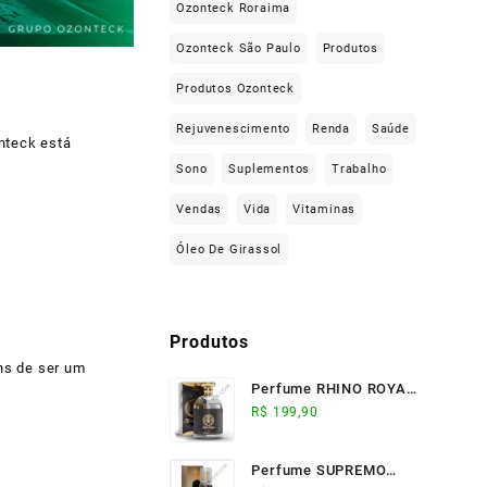
Ozonteck Roraima
Ozonteck São Paulo
Produtos
Produtos Ozonteck
Rejuvenescimento
Renda
Saúde
nteck está
Sono
Suplementos
Trabalho
Vendas
Vida
Vitaminas
Óleo De Girassol
Produtos
ns de ser um
Perfume RHINO ROYALE
(100ml) - Ozonteck
R$
199,90
Perfume SUPREMO