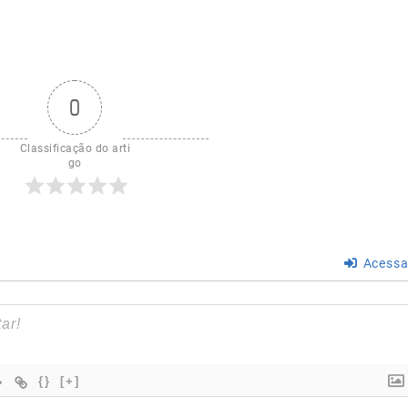
0
Classificação do arti
go
Acessa
{}
[+]