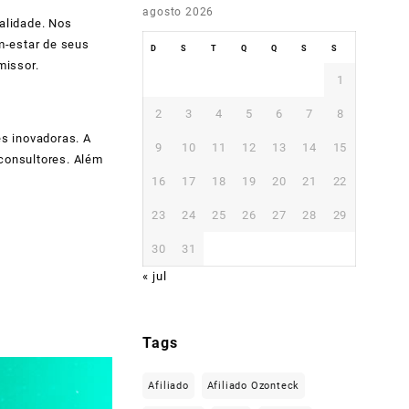
agosto 2026
alidade. Nos
m-estar de seus
D
S
T
Q
Q
S
S
missor.
1
2
3
4
5
6
7
8
s inovadoras. A
9
10
11
12
13
14
15
 consultores. Além
16
17
18
19
20
21
22
23
24
25
26
27
28
29
30
31
« jul
Tags
Afiliado
Afiliado Ozonteck