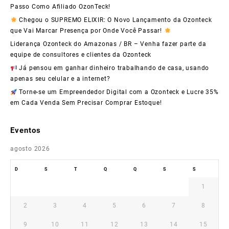
Passo Como Afiliado OzonTeck!
Chegou o SUPREMO ELIXIR: O Novo Lançamento da Ozonteck
que Vai Marcar Presença por Onde Você Passar!
Liderança Ozonteck do Amazonas / BR – Venha fazer parte da
equipe de consultores e clientes da Ozonteck
Já pensou em ganhar dinheiro trabalhando de casa, usando
apenas seu celular e a internet?
Torne-se um Empreendedor Digital com a Ozonteck e Lucre 35%
em Cada Venda Sem Precisar Comprar Estoque!
Eventos
agosto 2026
D
S
T
Q
Q
S
S
1
2
3
4
5
6
7
8
9
10
11
12
13
14
15