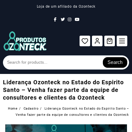
Skip
Loja de um afiliado da Ozonteck
to
content
Search
Liderança Ozonteck no Estado do Espirito
Santo – Venha fazer parte da equipe de
consultores e clientes da Ozonteck
Home
Cadastro
Liderança Ozonteck no Estado do Espirito Santo –
Venha fazer parte da equipe de consultores e clientes da Ozonteck