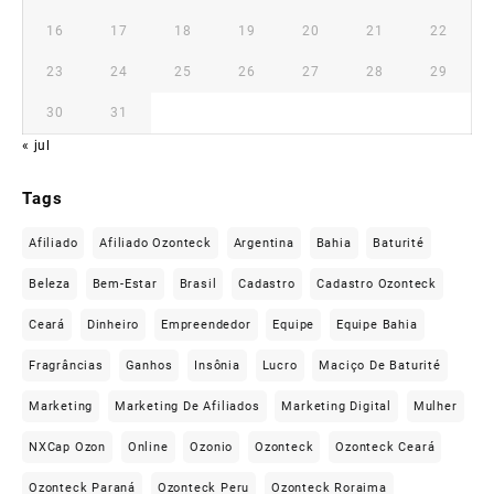
16
17
18
19
20
21
22
23
24
25
26
27
28
29
30
31
« jul
Tags
Afiliado
Afiliado Ozonteck
Argentina
Bahia
Baturité
Beleza
Bem-Estar
Brasil
Cadastro
Cadastro Ozonteck
Ceará
Dinheiro
Empreendedor
Equipe
Equipe Bahia
Fragrâncias
Ganhos
Insônia
Lucro
Maciço De Baturité
Marketing
Marketing De Afiliados
Marketing Digital
Mulher
NXCap Ozon
Online
Ozonio
Ozonteck
Ozonteck Ceará
Ozonteck Paraná
Ozonteck Peru
Ozonteck Roraima