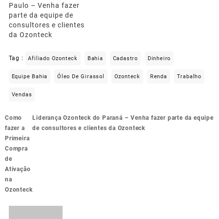
Paulo – Venha fazer
parte da equipe de
consultores e clientes
da Ozonteck
Tag :
Afiliado Ozonteck
Bahia
Cadastro
Dinheiro
Equipe Bahia
Óleo De Girassol
Ozonteck
Renda
Trabalho
Vendas
Navegação
Como
Liderança Ozonteck do Paraná – Venha fazer parte da equipe
de
fazer a
de consultores e clientes da Ozonteck
Post
Primeira
Compra
de
Ativação
na
Ozonteck