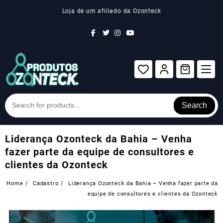
Skip
Loja de um afiliado da Ozonteck
to
content
Search
Liderança Ozonteck da Bahia – Venha
fazer parte da equipe de consultores e
clientes da Ozonteck
Home
Cadastro
Liderança Ozonteck da Bahia – Venha fazer parte da
equipe de consultores e clientes da Ozonteck