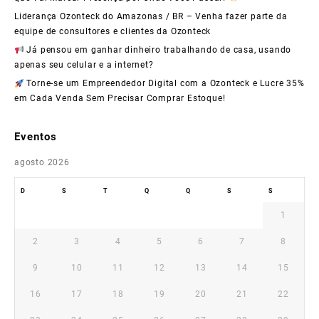
Liderança Ozonteck do Amazonas / BR – Venha fazer parte da
equipe de consultores e clientes da Ozonteck
Já pensou em ganhar dinheiro trabalhando de casa, usando
apenas seu celular e a internet?
Torne-se um Empreendedor Digital com a Ozonteck e Lucre 35%
em Cada Venda Sem Precisar Comprar Estoque!
Eventos
agosto 2026
D
S
T
Q
Q
S
S
1
2
3
4
5
6
7
8
9
10
11
12
13
14
15
16
17
18
19
20
21
22