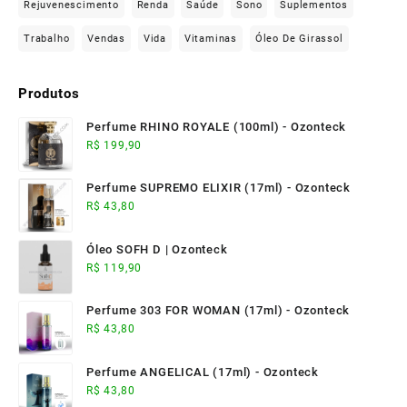
Rejuvenescimento
Renda
Saúde
Sono
Suplementos
Trabalho
Vendas
Vida
Vitaminas
Óleo De Girassol
Produtos
Perfume RHINO ROYALE (100ml) - Ozonteck
R$
199,90
Perfume SUPREMO ELIXIR (17ml) - Ozonteck
R$
43,80
Óleo SOFH D | Ozonteck
R$
119,90
Perfume 303 FOR WOMAN (17ml) - Ozonteck
R$
43,80
Perfume ANGELICAL (17ml) - Ozonteck
R$
43,80