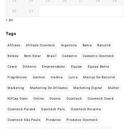
23
24
25
26
27
28
29
30
31
« jul
Tags
Afiliado
Afiliado Ozonteck
Argentina
Bahia
Baturité
Beleza
Bem-Estar
Brasil
Cadastro
Cadastro Ozonteck
Ceará
Dinheiro
Empreendedor
Equipe
Equipe Bahia
Fragrâncias
Ganhos
Insônia
Lucro
Maciço De Baturité
Marketing
Marketing De Afiliados
Marketing Digital
Mulher
NXCap Ozon
Online
Ozonio
Ozonteck
Ozonteck Ceará
Ozonteck Paraná
Ozonteck Peru
Ozonteck Roraima
Ozonteck São Paulo
Produtos
Produtos Ozonteck