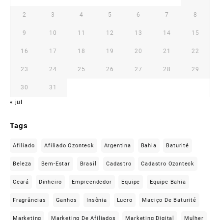
2
3
4
5
6
7
8
9
10
11
12
13
14
15
16
17
18
19
20
21
22
23
24
25
26
27
28
29
30
31
« jul
Tags
Afiliado
Afiliado Ozonteck
Argentina
Bahia
Baturité
Beleza
Bem-Estar
Brasil
Cadastro
Cadastro Ozonteck
Ceará
Dinheiro
Empreendedor
Equipe
Equipe Bahia
Fragrâncias
Ganhos
Insônia
Lucro
Maciço De Baturité
Marketing
Marketing De Afiliados
Marketing Digital
Mulher