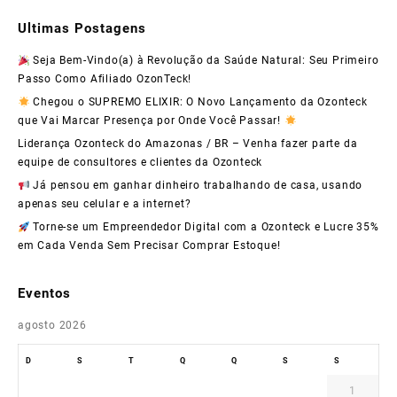
Ultimas Postagens
Seja Bem-Vindo(a) à Revolução da Saúde Natural: Seu Primeiro
Passo Como Afiliado OzonTeck!
Chegou o SUPREMO ELIXIR: O Novo Lançamento da Ozonteck
que Vai Marcar Presença por Onde Você Passar!
Liderança Ozonteck do Amazonas / BR – Venha fazer parte da
equipe de consultores e clientes da Ozonteck
Já pensou em ganhar dinheiro trabalhando de casa, usando
apenas seu celular e a internet?
Torne-se um Empreendedor Digital com a Ozonteck e Lucre 35%
em Cada Venda Sem Precisar Comprar Estoque!
Eventos
agosto 2026
D
S
T
Q
Q
S
S
1