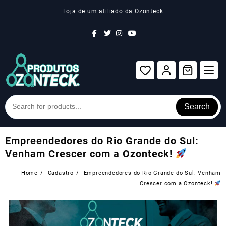
Skip
Loja de um afiliado da Ozonteck
to
content
Search
Empreendedores do Rio Grande do Sul:
Venham Crescer com a Ozonteck!
Home
Cadastro
Empreendedores do Rio Grande do Sul: Venham
Crescer com a Ozonteck!