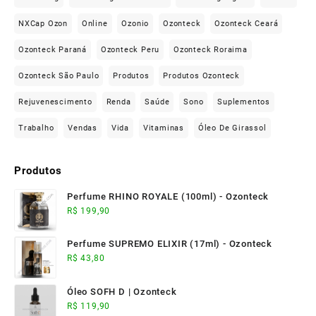
NXCap Ozon
Online
Ozonio
Ozonteck
Ozonteck Ceará
Ozonteck Paraná
Ozonteck Peru
Ozonteck Roraima
Ozonteck São Paulo
Produtos
Produtos Ozonteck
Rejuvenescimento
Renda
Saúde
Sono
Suplementos
Trabalho
Vendas
Vida
Vitaminas
Óleo De Girassol
Produtos
Perfume RHINO ROYALE (100ml) - Ozonteck
R$
199,90
Perfume SUPREMO ELIXIR (17ml) - Ozonteck
R$
43,80
Óleo SOFH D | Ozonteck
R$
119,90