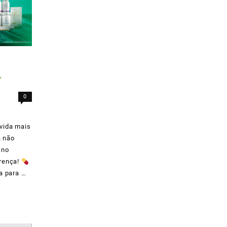
0
vida mais
a não
 no
erença!
a para …