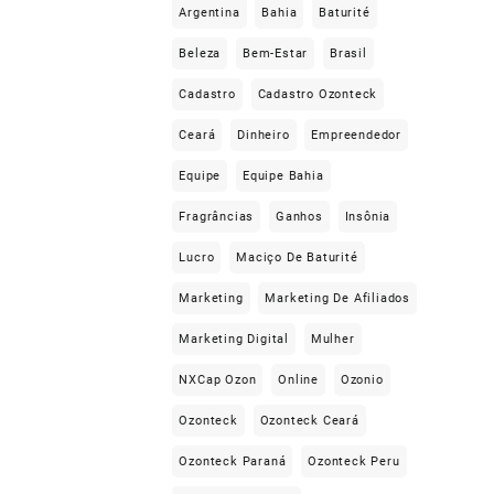
Argentina
Bahia
Baturité
Beleza
Bem-Estar
Brasil
Cadastro
Cadastro Ozonteck
Ceará
Dinheiro
Empreendedor
Equipe
Equipe Bahia
Fragrâncias
Ganhos
Insônia
Lucro
Maciço De Baturité
Marketing
Marketing De Afiliados
Marketing Digital
Mulher
NXCap Ozon
Online
Ozonio
Ozonteck
Ozonteck Ceará
Ozonteck Paraná
Ozonteck Peru