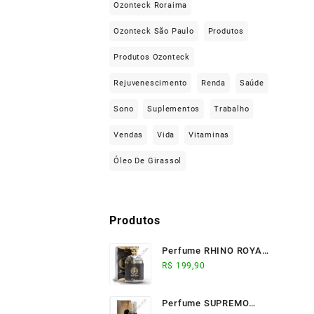
Ozonteck Roraima
Ozonteck São Paulo
Produtos
Produtos Ozonteck
Rejuvenescimento
Renda
Saúde
Sono
Suplementos
Trabalho
Vendas
Vida
Vitaminas
Óleo De Girassol
Produtos
Perfume RHINO ROYALE
(100ml) - Ozonteck
R$
199,90
Perfume SUPREMO