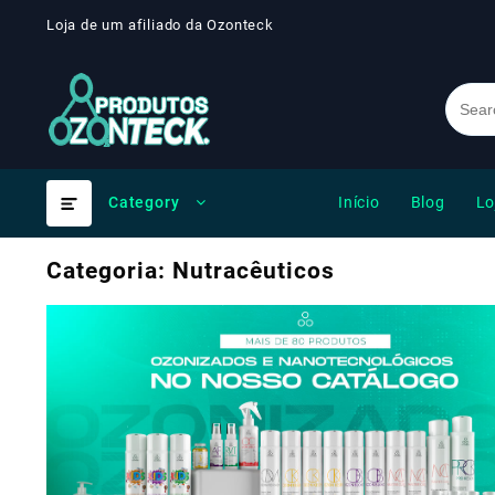
Skip
Loja de um afiliado da Ozonteck
to
content
Início
Blog
Lo
Category
Categoria:
Nutracêuticos