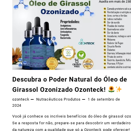
da
Saúde
é
o
Melhor
Investimento
Que
Você
Descubra o Poder Natural do Óleo de
Pode
Girassol Ozonizado Ozonteck!
Fazer!
ozonteck
Nutracêuticos
Produtos
1 de setembro de
2024
Você já conhece os incríveis benefícios do óleo de girassol oz
Se a resposta for não, prepare-se para descobrir um verdadeiro
da natureza com a qualidade que só a Ozonteck pode oferecer!