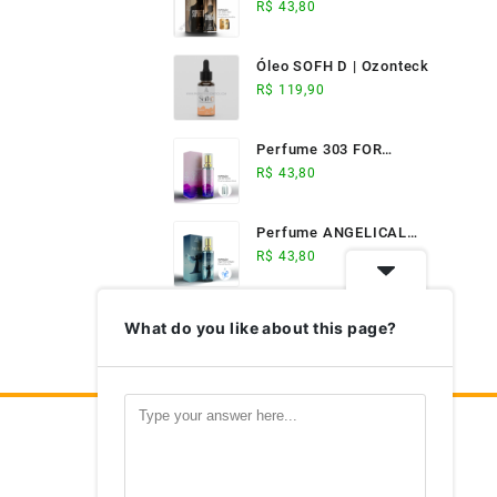
ELIXIR (17ml) -
R$
43,80
Ozonteck
Óleo SOFH D | Ozonteck
R$
119,90
Perfume 303 FOR
WOMAN (17ml) -
R$
43,80
Ozonteck
Perfume ANGELICAL
(17ml) - Ozonteck
R$
43,80
What do you like about this page?
Nosso Aplicativo