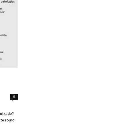
0
onizado?
 tesouro