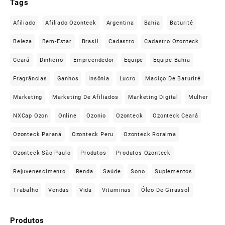
Tags
Afiliado
Afiliado Ozonteck
Argentina
Bahia
Baturité
Beleza
Bem-Estar
Brasil
Cadastro
Cadastro Ozonteck
Ceará
Dinheiro
Empreendedor
Equipe
Equipe Bahia
Fragrâncias
Ganhos
Insônia
Lucro
Maciço De Baturité
Marketing
Marketing De Afiliados
Marketing Digital
Mulher
NXCap Ozon
Online
Ozonio
Ozonteck
Ozonteck Ceará
Ozonteck Paraná
Ozonteck Peru
Ozonteck Roraima
Ozonteck São Paulo
Produtos
Produtos Ozonteck
Rejuvenescimento
Renda
Saúde
Sono
Suplementos
Trabalho
Vendas
Vida
Vitaminas
Óleo De Girassol
Produtos