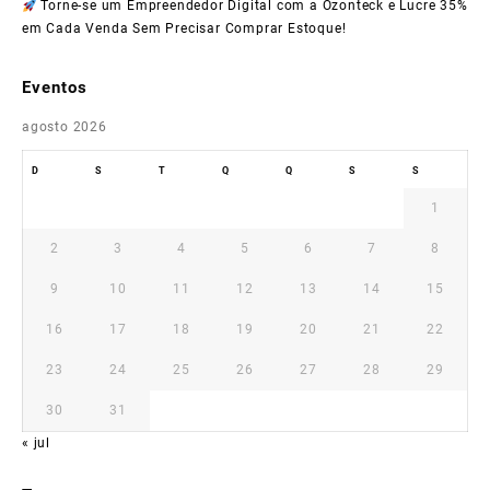
Torne-se um Empreendedor Digital com a Ozonteck e Lucre 35%
em Cada Venda Sem Precisar Comprar Estoque!
Eventos
agosto 2026
D
S
T
Q
Q
S
S
1
2
3
4
5
6
7
8
9
10
11
12
13
14
15
16
17
18
19
20
21
22
23
24
25
26
27
28
29
30
31
« jul