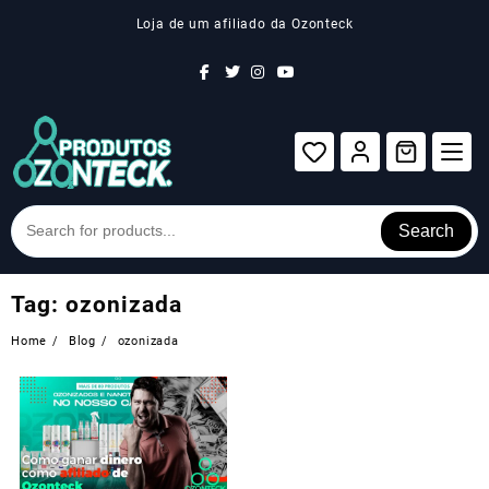
Skip
Loja de um afiliado da Ozonteck
to
content
Search
Tag:
ozonizada
Home
Blog
ozonizada