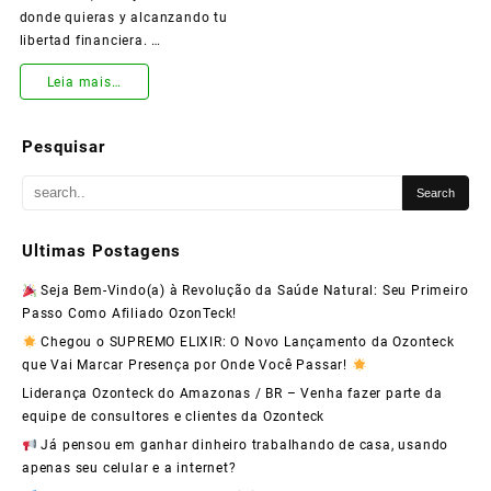
donde quieras y alcanzando tu
libertad financiera. …
¡Súmate
Leia mais…
a
Pesquisar
Ozonteck
y
Transforma
Ultimas Postagens
Tu
Seja Bem-Vindo(a) à Revolução da Saúde Natural: Seu Primeiro
Vida
Passo Como Afiliado OzonTeck!
con
Chegou o SUPREMO ELIXIR: O Novo Lançamento da Ozonteck
que Vai Marcar Presença por Onde Você Passar!
Nuestro
Liderança Ozonteck do Amazonas / BR – Venha fazer parte da
Programa
equipe de consultores e clientes da Ozonteck
de
Já pensou em ganhar dinheiro trabalhando de casa, usando
apenas seu celular e a internet?
Afiliados!