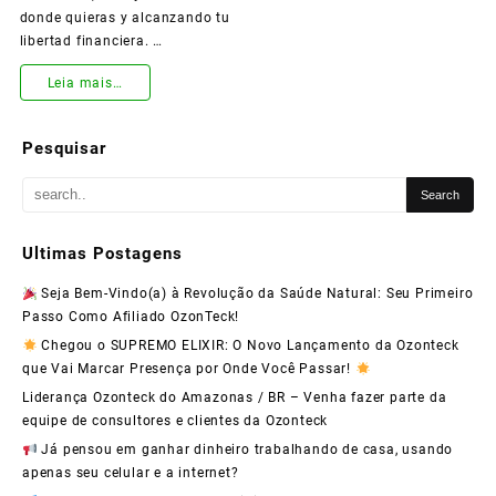
donde quieras y alcanzando tu
libertad financiera. …
¡Súmate
Leia mais…
a
Pesquisar
Ozonteck
y
Transforma
Ultimas Postagens
Tu
Seja Bem-Vindo(a) à Revolução da Saúde Natural: Seu Primeiro
Vida
Passo Como Afiliado OzonTeck!
con
Chegou o SUPREMO ELIXIR: O Novo Lançamento da Ozonteck
que Vai Marcar Presença por Onde Você Passar!
Nuestro
Liderança Ozonteck do Amazonas / BR – Venha fazer parte da
Programa
equipe de consultores e clientes da Ozonteck
de
Já pensou em ganhar dinheiro trabalhando de casa, usando
apenas seu celular e a internet?
Afiliados!