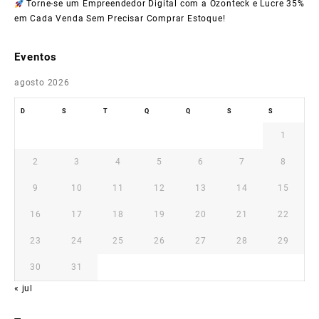
Torne-se um Empreendedor Digital com a Ozonteck e Lucre 35%
em Cada Venda Sem Precisar Comprar Estoque!
Eventos
agosto 2026
D
S
T
Q
Q
S
S
1
2
3
4
5
6
7
8
9
10
11
12
13
14
15
16
17
18
19
20
21
22
23
24
25
26
27
28
29
30
31
« jul