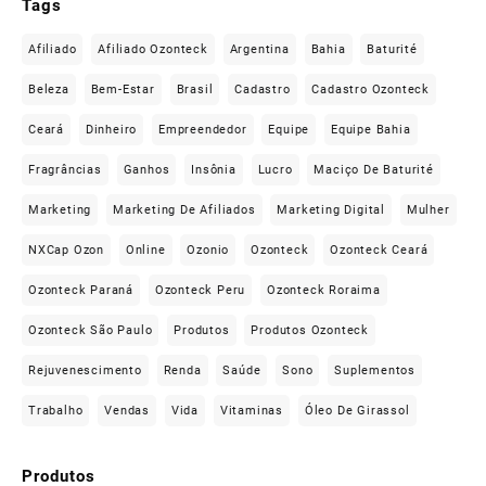
Tags
Afiliado
Afiliado Ozonteck
Argentina
Bahia
Baturité
Beleza
Bem-Estar
Brasil
Cadastro
Cadastro Ozonteck
Ceará
Dinheiro
Empreendedor
Equipe
Equipe Bahia
Fragrâncias
Ganhos
Insônia
Lucro
Maciço De Baturité
Marketing
Marketing De Afiliados
Marketing Digital
Mulher
NXCap Ozon
Online
Ozonio
Ozonteck
Ozonteck Ceará
Ozonteck Paraná
Ozonteck Peru
Ozonteck Roraima
Ozonteck São Paulo
Produtos
Produtos Ozonteck
Rejuvenescimento
Renda
Saúde
Sono
Suplementos
Trabalho
Vendas
Vida
Vitaminas
Óleo De Girassol
Produtos