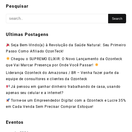
Pesquisar
com
a
Ozonteck
Ultimas Postagens
e
Seja Bem-Vindo(a) à Revolução da Saúde Natural: Seu Primeiro
Lucre
Passo Como Afiliado OzonTeck!
Alto!
Chegou o SUPREMO ELIXIR: O Novo Lançamento da Ozonteck
que Vai Marcar Presença por Onde Você Passar!
Liderança Ozonteck do Amazonas / BR – Venha fazer parte da
equipe de consultores e clientes da Ozonteck
Já pensou em ganhar dinheiro trabalhando de casa, usando
apenas seu celular e a internet?
Torne-se um Empreendedor Digital com a Ozonteck e Lucre 35%
em Cada Venda Sem Precisar Comprar Estoque!
Eventos