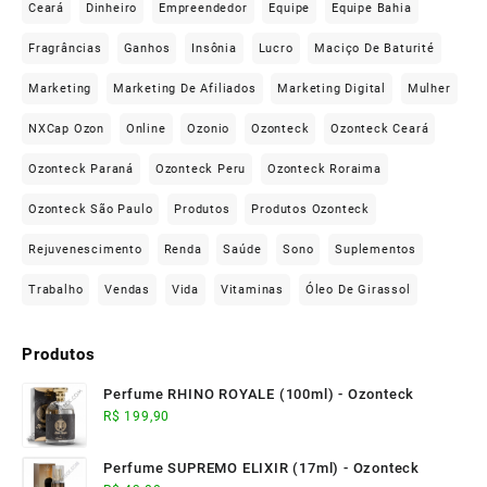
Ceará
Dinheiro
Empreendedor
Equipe
Equipe Bahia
Fragrâncias
Ganhos
Insônia
Lucro
Maciço De Baturité
Marketing
Marketing De Afiliados
Marketing Digital
Mulher
NXCap Ozon
Online
Ozonio
Ozonteck
Ozonteck Ceará
Ozonteck Paraná
Ozonteck Peru
Ozonteck Roraima
Ozonteck São Paulo
Produtos
Produtos Ozonteck
Rejuvenescimento
Renda
Saúde
Sono
Suplementos
Trabalho
Vendas
Vida
Vitaminas
Óleo De Girassol
Produtos
Perfume RHINO ROYALE (100ml) - Ozonteck
R$
199,90
Perfume SUPREMO ELIXIR (17ml) - Ozonteck