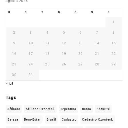
agosto 2026
D
S
T
Q
Q
S
S
1
2
3
4
5
6
7
8
9
10
11
12
13
14
15
16
17
18
19
20
21
22
23
24
25
26
27
28
29
30
31
« jul
Tags
Afiliado
Afiliado Ozonteck
Argentina
Bahia
Baturité
Beleza
Bem-Estar
Brasil
Cadastro
Cadastro Ozonteck