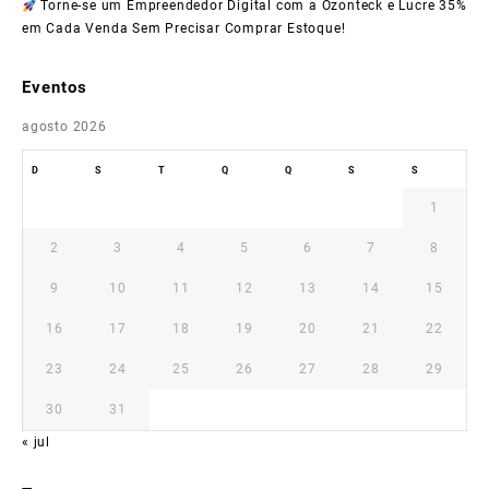
Torne-se um Empreendedor Digital com a Ozonteck e Lucre 35%
em Cada Venda Sem Precisar Comprar Estoque!
Eventos
agosto 2026
D
S
T
Q
Q
S
S
1
2
3
4
5
6
7
8
9
10
11
12
13
14
15
16
17
18
19
20
21
22
23
24
25
26
27
28
29
30
31
« jul