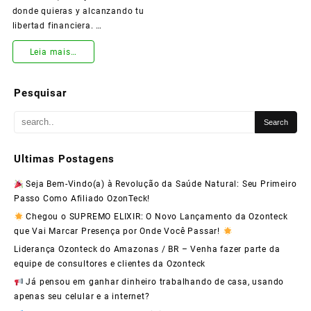
donde quieras y alcanzando tu
libertad financiera. …
¡Súmate
Leia mais…
a
Pesquisar
Ozonteck
y
Transforma
Ultimas Postagens
Tu
Seja Bem-Vindo(a) à Revolução da Saúde Natural: Seu Primeiro
Vida
Passo Como Afiliado OzonTeck!
con
Chegou o SUPREMO ELIXIR: O Novo Lançamento da Ozonteck
que Vai Marcar Presença por Onde Você Passar!
Nuestro
Liderança Ozonteck do Amazonas / BR – Venha fazer parte da
Programa
equipe de consultores e clientes da Ozonteck
de
Já pensou em ganhar dinheiro trabalhando de casa, usando
apenas seu celular e a internet?
Afiliados!