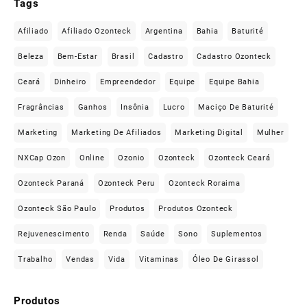
Tags
Afiliado
Afiliado Ozonteck
Argentina
Bahia
Baturité
Beleza
Bem-Estar
Brasil
Cadastro
Cadastro Ozonteck
Ceará
Dinheiro
Empreendedor
Equipe
Equipe Bahia
Fragrâncias
Ganhos
Insônia
Lucro
Maciço De Baturité
Marketing
Marketing De Afiliados
Marketing Digital
Mulher
NXCap Ozon
Online
Ozonio
Ozonteck
Ozonteck Ceará
Ozonteck Paraná
Ozonteck Peru
Ozonteck Roraima
Ozonteck São Paulo
Produtos
Produtos Ozonteck
Rejuvenescimento
Renda
Saúde
Sono
Suplementos
Trabalho
Vendas
Vida
Vitaminas
Óleo De Girassol
Produtos