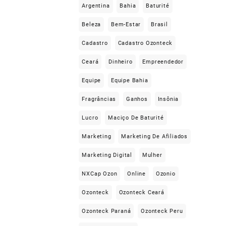
Argentina
Bahia
Baturité
Beleza
Bem-Estar
Brasil
Cadastro
Cadastro Ozonteck
Ceará
Dinheiro
Empreendedor
Equipe
Equipe Bahia
Fragrâncias
Ganhos
Insônia
Lucro
Maciço De Baturité
Marketing
Marketing De Afiliados
Marketing Digital
Mulher
NXCap Ozon
Online
Ozonio
Ozonteck
Ozonteck Ceará
Ozonteck Paraná
Ozonteck Peru