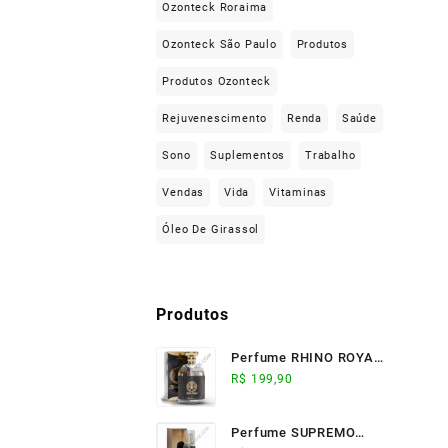
Ozonteck Roraima
Ozonteck São Paulo
Produtos
Produtos Ozonteck
Rejuvenescimento
Renda
Saúde
Sono
Suplementos
Trabalho
Vendas
Vida
Vitaminas
Óleo De Girassol
Produtos
Perfume RHINO ROYALE
(100ml) - Ozonteck
R$
199,90
Perfume SUPREMO