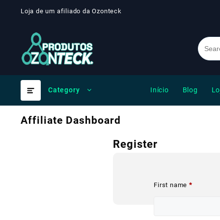
Skip
Loja de um afiliado da Ozonteck
to
content
Início
Blog
Lo
Category
Affiliate Dashboard
Register
First name
*