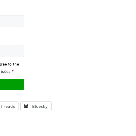
ree to the
dições
*
Threads
Bluesky