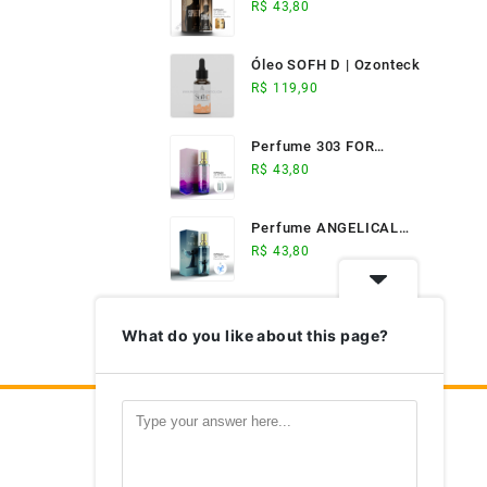
ELIXIR (17ml) -
R$
43,80
Ozonteck
Óleo SOFH D | Ozonteck
R$
119,90
Perfume 303 FOR
WOMAN (17ml) -
R$
43,80
Ozonteck
Perfume ANGELICAL
(17ml) - Ozonteck
R$
43,80
What do you like about this page?
Nosso Aplicativo