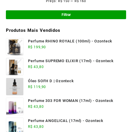
Preço:
R$ 150
—
R$ 160
Pre
Pre
mí
má
Filtrar
Produtos Mais Vendidos
Perfume RHINO ROYALE (100ml) - Ozonteck
R$
199,90
Perfume SUPREMO ELIXIR (17ml) - Ozonteck
R$
43,80
Óleo SOFH D | Ozonteck
R$
119,90
Perfume 303 FOR WOMAN (17ml) - Ozonteck
R$
43,80
Perfume ANGELICAL (17ml) - Ozonteck
R$
43,80