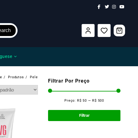
earch
guese
e
Produtos
Pele
Filtrar Por Preço
Preço:
R$ 50
—
R$ 500
Preço
Preço
mínimo
máximo
Filtrar