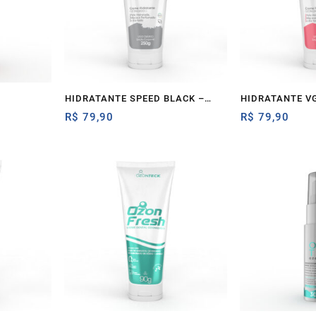
HIDRATANTE SPEED BLACK –
HIDRATANTE VG
Ozonteck
R$
79,90
Ozonteck
R$
79,90