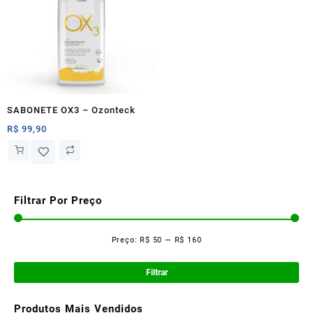
SABONETE OX3 – Ozonteck
R$
99,90
Filtrar Por Preço
Preço:
R$ 50
—
R$ 160
Pre
Pre
mí
má
Filtrar
Produtos Mais Vendidos