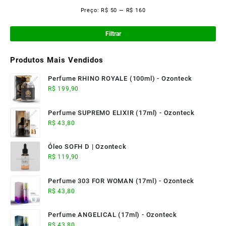
Preço:
R$ 50
—
R$ 160
Pre
Pre
mí
má
Filtrar
Produtos Mais Vendidos
Perfume RHINO ROYALE (100ml) - Ozonteck
R$
199,90
Perfume SUPREMO ELIXIR (17ml) - Ozonteck
R$
43,80
Óleo SOFH D | Ozonteck
R$
119,90
Perfume 303 FOR WOMAN (17ml) - Ozonteck
R$
43,80
Perfume ANGELICAL (17ml) - Ozonteck
R$
43,80