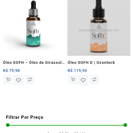
Óleo SOFH – Óleo de Girassol
Óleo SOFH D | Ozonteck
Ozonizado | Ozonteck
R$
79,98
R$
119,90
Filtrar Por Preço