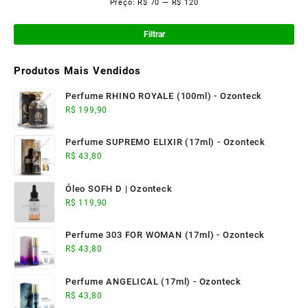
Preço:
R$ 70
—
R$ 120
Pre
Pre
mí
má
Filtrar
Produtos Mais Vendidos
Perfume RHINO ROYALE (100ml) - Ozonteck
R$
199,90
Perfume SUPREMO ELIXIR (17ml) - Ozonteck
R$
43,80
Óleo SOFH D | Ozonteck
R$
119,90
Perfume 303 FOR WOMAN (17ml) - Ozonteck
R$
43,80
Perfume ANGELICAL (17ml) - Ozonteck
R$
43,80