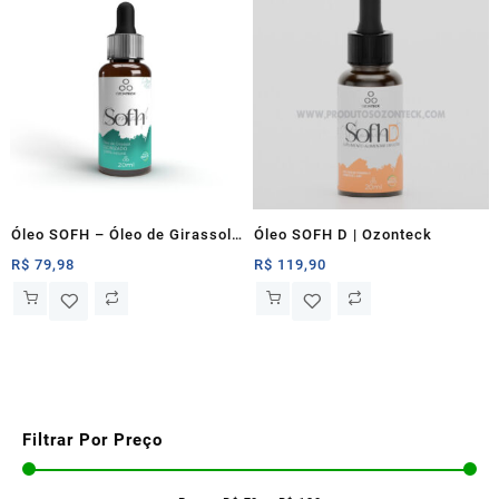
Óleo SOFH – Óleo de Girassol
Óleo SOFH D | Ozonteck
Ozonizado | Ozonteck
R$
79,98
R$
119,90
Filtrar Por Preço