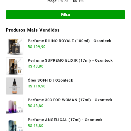
Preço:
R$ 70
—
R$ 120
Pre
Pre
mí
má
Filtrar
Produtos Mais Vendidos
Perfume RHINO ROYALE (100ml) - Ozonteck
R$
199,90
Perfume SUPREMO ELIXIR (17ml) - Ozonteck
R$
43,80
Óleo SOFH D | Ozonteck
R$
119,90
Perfume 303 FOR WOMAN (17ml) - Ozonteck
R$
43,80
Perfume ANGELICAL (17ml) - Ozonteck
R$
43,80