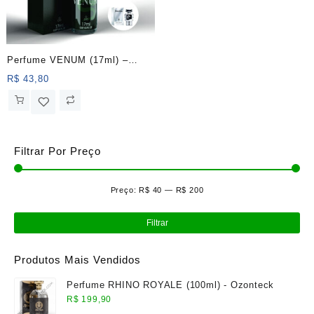
Perfume VENUM (17ml) –
Ozonteck
R$
43,80
Filtrar Por Preço
Preço:
R$ 40
—
R$ 200
Pre
Pre
mín
má
Filtrar
Produtos Mais Vendidos
Perfume RHINO ROYALE (100ml) - Ozonteck
R$
199,90