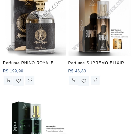
Perfume RHINO ROYALE
Perfume SUPREMO ELIXIR
(100ml) – Ozonteck
(17ml) – Ozonteck
R$
199,90
R$
43,80