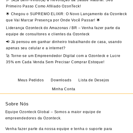
🎉 Seja Bem-Vindo(a) à Revolução da Saúde Natural: Seu
Primeiro Passo Como Afiliado OzonTeck!
🌟 Chegou o SUPREMO ELIXIR: O Novo Lançamento da Ozonteck
que Vai Marcar Presença por Onde Você Passar! 🌟
Liderança Ozonteck do Amazonas / BR – Venha fazer parte da
equipe de consultores e clientes da Ozonteck
📢 Já pensou em ganhar dinheiro trabalhando de casa, usando
apenas seu celular e a internet?
🚀 Torne-se um Empreendedor Digital com a Ozonteck e Lucre
35% em Cada Venda Sem Precisar Comprar Estoque!
Meus Pedidos
Downloads
Lista de Desejos
Minha Conta
Sobre Nós
Equipe Ozonteck Global – Somos a maior equipe de
empreendedores da Ozonteck.
Venha fazer parte da nossa equipe e tenha o suporte para