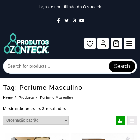
Skip
Loja de um afiliado da Ozonteck
to
content
Search
Tag:
Perfume Masculino
Home
Produtos
Perfume Masculino
Mostrando todos os 3 resultados