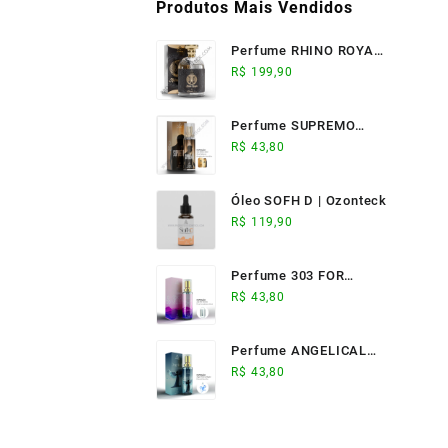
Produtos Mais Vendidos
Perfume RHINO ROYALE
(100ml) - Ozonteck
R$
199,90
Perfume SUPREMO
ELIXIR (17ml) -
R$
43,80
Ozonteck
Óleo SOFH D | Ozonteck
R$
119,90
Perfume 303 FOR
WOMAN (17ml) -
R$
43,80
Ozonteck
Perfume ANGELICAL
(17ml) - Ozonteck
R$
43,80