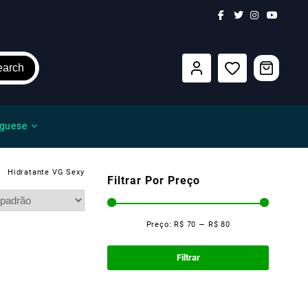
earch
guese
Hidratante VG Sexy
Filtrar Por Preço
Preço:
R$ 70
—
R$ 80
Preço
Preço
mínimo
máximo
Filtrar