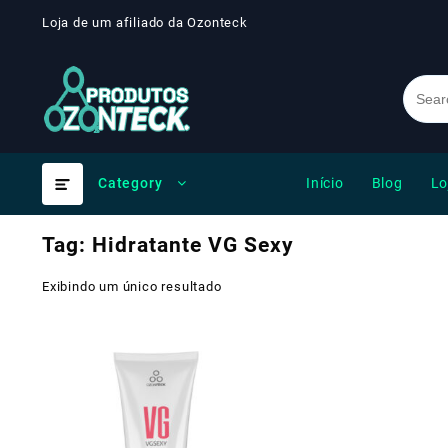
Skip
Loja de um afiliado da Ozonteck
to
content
Início
Blog
Lo
Category
Tag:
Hidratante VG Sexy
Exibindo um único resultado