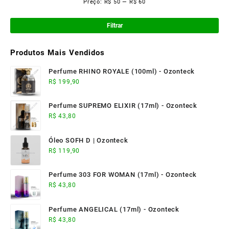
Preço:
R$ 50
—
R$ 60
Pre
Pre
mí
má
Filtrar
Produtos Mais Vendidos
Perfume RHINO ROYALE (100ml) - Ozonteck
R$
199,90
Perfume SUPREMO ELIXIR (17ml) - Ozonteck
R$
43,80
Óleo SOFH D | Ozonteck
R$
119,90
Perfume 303 FOR WOMAN (17ml) - Ozonteck
R$
43,80
Perfume ANGELICAL (17ml) - Ozonteck
R$
43,80