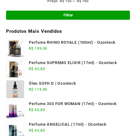
Preço:
R$ 150
—
R$ 160
Pre
Pre
mí
má
Filtrar
Produtos Mais Vendidos
Perfume RHINO ROYALE (100ml) - Ozonteck
R$
199,90
Perfume SUPREMO ELIXIR (17ml) - Ozonteck
R$
43,80
Óleo SOFH D | Ozonteck
R$
119,90
Perfume 303 FOR WOMAN (17ml) - Ozonteck
R$
43,80
Perfume ANGELICAL (17ml) - Ozonteck
R$
43,80